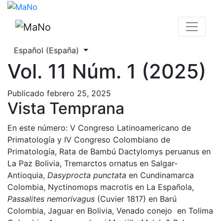
Vol. 11 Núm. 1 (2025)
Cambiar el idioma. El actual es:
Español (España)
Vol. 11 Núm. 1 (2025)
Publicado febrero 25, 2025
Vista Temprana
En este número: V Congreso Latinoamericano de
Primatología y IV Congreso Colombiano de
Primatología, Rata de Bambú Dactylomys peruanus en
La Paz Bolivia, Tremarctos ornatus en Salgar-
Antioquia,
Dasyprocta
punctata
en Cundinamarca
Colombia, Nyctinomops macrotis en La Española,
Passalites nemorivagus
(Cuvier 1817) en Barú
Colombia, Jaguar en Bolivia, Venado conejo en Tolima