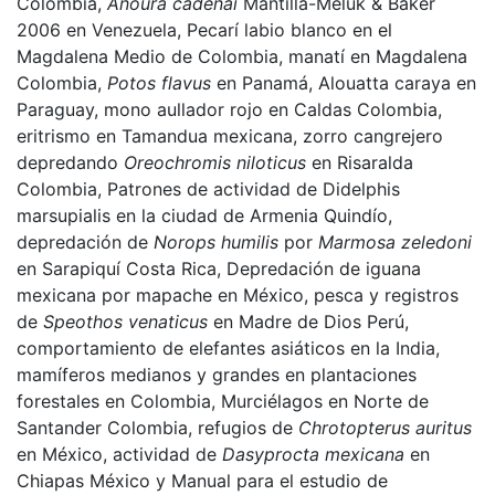
Colombia,
Anoura cadenai
Mantilla-Meluk & Baker
2006 en Venezuela, Pecarí labio blanco en el
Magdalena Medio de Colombia, manatí en Magdalena
Colombia,
Potos flavus
en Panamá, Alouatta caraya en
Paraguay, mono aullador rojo en Caldas Colombia,
eritrismo en Tamandua mexicana, zorro cangrejero
depredando
Oreochromis niloticus
en Risaralda
Colombia, Patrones de actividad de Didelphis
marsupialis en la ciudad de Armenia Quindío,
depredación de
Norops humilis
por
Marmosa zeledoni
en Sarapiquí Costa Rica, Depredación de iguana
mexicana por mapache en México, pesca y registros
de
Speothos venaticus
en Madre de Dios Perú,
comportamiento de elefantes asiáticos en la India,
mamíferos medianos y grandes en plantaciones
forestales en Colombia, Murciélagos en Norte de
Santander Colombia, refugios de
Chrotopterus auritus
en México, actividad de
Dasyprocta mexicana
en
Chiapas México y Manual para el estudio de