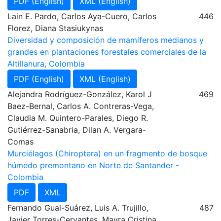
PDF (English)
XML (English)
Lain E. Pardo, Carlos Aya-Cuero, Carlos
446
Florez, Diana Stasiukynas
Diversidad y composición de mamíferos medianos y
grandes en plantaciones forestales comerciales de la
Altillanura, Colombia
PDF (English)
XML (English)
Alejandra Rodríguez-González, Karol J
469
Baez-Bernal, Carlos A. Contreras-Vega,
Claudia M. Quintero-Parales, Diego R.
Gutiérrez-Sanabria, Dilan A. Vergara-
Comas
Murciélagos (Chiroptera) en un fragmento de bosque
húmedo premontano en Norte de Santander -
Colombia
PDF
XML
Fernando Gual-Suárez, Luis A. Trujillo,
487
Javier Torres-Cervantes, Mayra Cristina