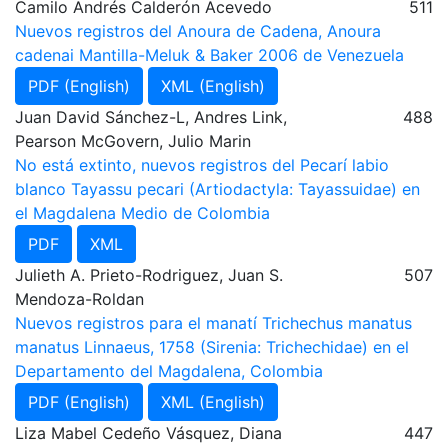
Camilo Andrés Calderón Acevedo
511
Nuevos registros del Anoura de Cadena, Anoura
cadenai Mantilla-Meluk & Baker 2006 de Venezuela
PDF (English)
XML (English)
Juan David Sánchez-L, Andres Link,
488
Pearson McGovern, Julio Marin
No está extinto, nuevos registros del Pecarí labio
blanco Tayassu pecari (Artiodactyla: Tayassuidae) en
el Magdalena Medio de Colombia
PDF
XML
Julieth A. Prieto-Rodriguez, Juan S.
507
Mendoza-Roldan
Nuevos registros para el manatí Trichechus manatus
manatus Linnaeus, 1758 (Sirenia: Trichechidae) en el
Departamento del Magdalena, Colombia
PDF (English)
XML (English)
Liza Mabel Cedeño Vásquez, Diana
447