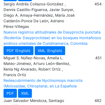
Sergio Andrés Collazos-González ,
454
Dennis Castillo-Figueroa, Javier Sunyer,
Diego A. Amaya-Hernández, María José
Calderón-Ponce De León, Adriano
Pérez-Villegas
Nuevos registros altitudinales de Dasyprocta punctata
(Rodentia: Dasyproctidae) en los bosques montañosos
andinos orientales de Cundinamarca, Colombia
PDF (English)
XML (English)
Miguel S. Núñez-Novas, Amelia L.
451
Mateo-Jiménez, Arturo León-Benitez,
Kenia Ng Alvarado, Robert Ortíz ,
Francis Ortíz
Redescubrimiento de Nyctinomops macrotis
(Molossidae, Chiroptera), en La Española
PDF
XML
Juan Salvador Mendoza, Santiago
482