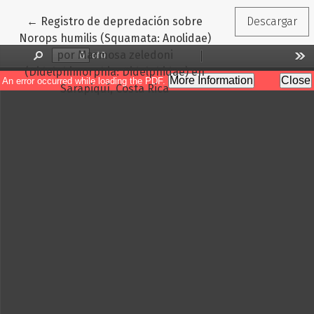
Volver a los detalles del artículo
←
Registro de depredación sobre
Descargar
Norops humilis (Squamata: Anolidae)
por Marmosa zeledoni
(Didelphimorphia: Didelphidae) en
Sarapiquí, Costa Rica