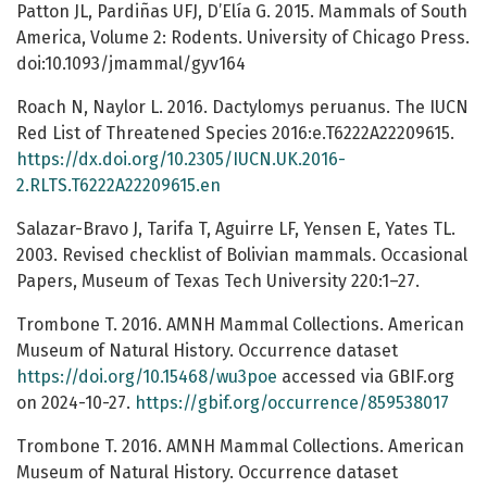
Patton JL, Pardiñas UFJ, D’Elía G. 2015. Mammals of South
America, Volume 2: Rodents. University of Chicago Press.
doi:10.1093/jmammal/gyv164
Roach N, Naylor L. 2016. Dactylomys peruanus. The IUCN
Red List of Threatened Species 2016:e.T6222A22209615.
https://dx.doi.org/10.2305/IUCN.UK.2016-
2.RLTS.T6222A22209615.en
Salazar-Bravo J, Tarifa T, Aguirre LF, Yensen E, Yates TL.
2003. Revised checklist of Bolivian mammals. Occasional
Papers, Museum of Texas Tech University 220:1–27.
Trombone T. 2016. AMNH Mammal Collections. American
Museum of Natural History. Occurrence dataset
https://doi.org/10.15468/wu3poe
accessed via GBIF.org
on 2024-10-27.
https://gbif.org/occurrence/859538017
Trombone T. 2016. AMNH Mammal Collections. American
Museum of Natural History. Occurrence dataset