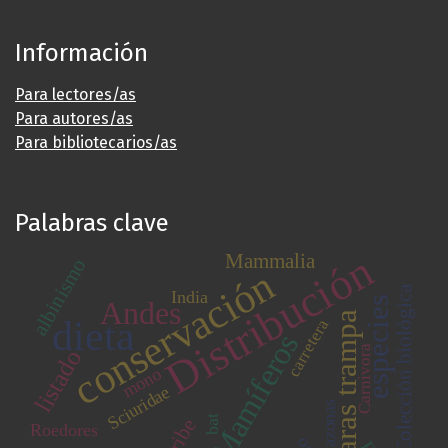
Información
Para lectores/as
Para autores/as
Para bibliotecarios/as
Palabras clave
Distribución
Mammalia
albinismo
conservación
Colección biológica
India
especies
Andes
cámaras trampa
dieta
carretera
Mamíferos
Carnivora
listado
mono
Sciuridae
Amazonas
bat
caribe
Roedores