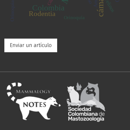
oso
Felinos
Orinoquia
Colombia
Rodentia
Orinoquía
Enviar un artículo