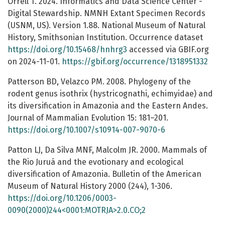
Orrell T. 2024. Informatics and Data Science Center -
Digital Stewardship. NMNH Extant Specimen Records
(USNM, US). Version 1.88. National Museum of Natural
History, Smithsonian Institution. Occurrence dataset
https://doi.org/10.15468/hnhrg3
accessed via GBIF.org
on 2024-11-01.
https://gbif.org/occurrence/1318951332
Patterson BD, Velazco PM. 2008. Phylogeny of the
rodent genus isothrix (hystricognathi, echimyidae) and
its diversification in Amazonia and the Eastern Andes.
Journal of Mammalian Evolution 15: 181–201.
https://doi.org/10.1007/s10914-007-9070-6
Patton LJ, Da Silva MNF, Malcolm JR. 2000. Mammals of
the Rio Juruá and the evotionary and ecological
diversification of Amazonia. Bulletin of the American
Museum of Natural History 2000 (244), 1-306.
https://doi.org/10.1206/0003-
0090(2000)244<0001:MOTRJA>2.0.CO;2