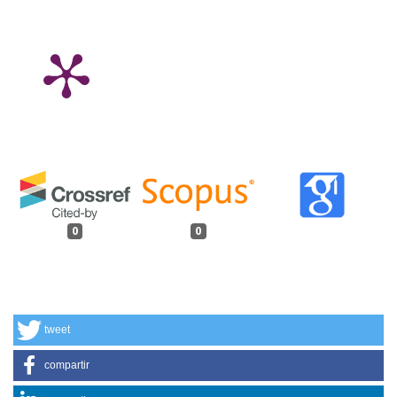
0
0
tweet
compartir