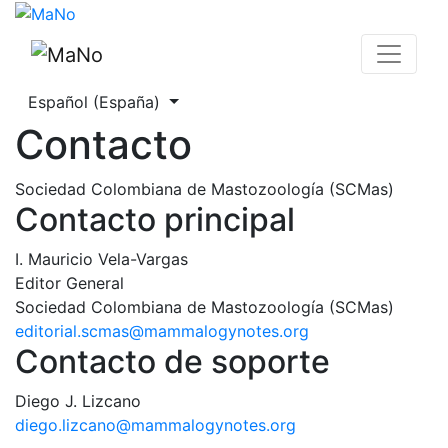
Contacto
Cambiar el idioma. El actual es:
Español (España)
Contacto
Sociedad Colombiana de Mastozoología (SCMas)
Contacto principal
I. Mauricio Vela-Vargas
Editor General
Sociedad Colombiana de Mastozoología (SCMas)
editorial.scmas@mammalogynotes.org
Contacto de soporte
Diego J. Lizcano
diego.lizcano@mammalogynotes.org