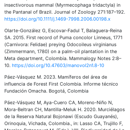
insectivorous mammal (Myrmecophaga tridactyla) in
the Pantanal of Brazil. Journal of Zoology 271:187–192.
https://doi.org/10.1111/j.1469-7998.2006.00198.x
Olarte-González G, Escovar-Fadul T, Balaguera-Reina
SA. 2015. First record of Puma concolor Linneus, 1771
(Carnivora: Felidae) preying Odocoileus virginianus
(Zimmermann, 1780) on a palm-oil plantation in the
Meta department, Colombia. Mammalogy Notes 2:8–
10.
https://doi.org/10.47603/manovol2n1.8-10
Páez-Vásquez M. 2023. Mamíferos del área de
influencia de Forest First Colombia. Informe técnico
Fundación Omacha. Bogotá, Colombia
Páez-Vásquez M, Aya-Cuero CA, Moreno-Niño N,
Mora-Beltran CH, Mantilla-Meluk H. 2020. Murciélagos
de la Reserva Natural Bojonawi (Escudo Guayanés),
Orinoquia, Vichada, Colombia., in: Lasso CA, Trujillo F,