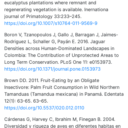
eucalyptus plantations where remnant and
regenerating vegetation is available. Inernationa
journal of Primatology 33:233–245.
https://doi.org/10.1007/s10764-011-9569-9
Boron V, Tzanopoulos J, Gallo J, Barragan J, Jaimes-
Rodriguez L, Schaller G, Payán E. 2016. Jaguar
Densities across Human-Dominated Landscapes in
Colombia: The Contribution of Unprotected Areas to
Long Term Conservation. PLoS One 11: e0153973.
https://doi.org/10.1371/journal.pone.0153973
Brown DD. 2011. Fruit-Eating by an Obligate
Insectivore: Palm Fruit Consumption in Wild Northern
Tamanduas (Tamandua mexicana) in Panamá. Edentata
12(1): 63-65. 63–65.
https://doi.org/10.5537/020.012.0110
Cárdenas G, Harvey C, Ibrahim M, Finegan B. 2004.
Diversidad y riqueza de aves en diferentes habitas en