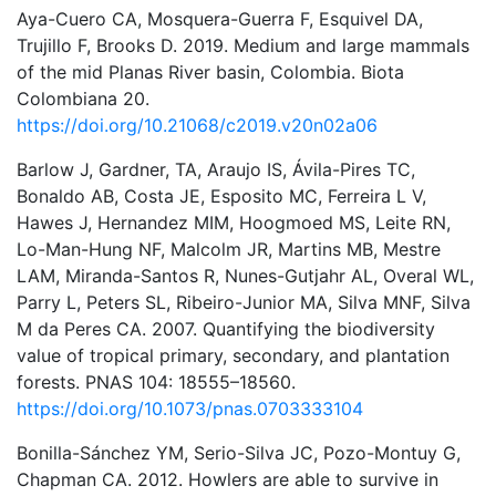
Aya-Cuero CA, Mosquera-Guerra F, Esquivel DA,
Trujillo F, Brooks D. 2019. Medium and large mammals
of the mid Planas River basin, Colombia. Biota
Colombiana 20.
https://doi.org/10.21068/c2019.v20n02a06
Barlow J, Gardner, TA, Araujo IS, Ávila-Pires TC,
Bonaldo AB, Costa JE, Esposito MC, Ferreira L V,
Hawes J, Hernandez MIM, Hoogmoed MS, Leite RN,
Lo-Man-Hung NF, Malcolm JR, Martins MB, Mestre
LAM, Miranda-Santos R, Nunes-Gutjahr AL, Overal WL,
Parry L, Peters SL, Ribeiro-Junior MA, Silva MNF, Silva
M da Peres CA. 2007. Quantifying the biodiversity
value of tropical primary, secondary, and plantation
forests. PNAS 104: 18555–18560.
https://doi.org/10.1073/pnas.0703333104
Bonilla-Sánchez YM, Serio-Silva JC, Pozo-Montuy G,
Chapman CA. 2012. Howlers are able to survive in