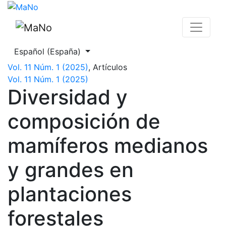
Diversidad y composición de mamíferos medianos y grande
Cambiar el idioma. El actual es:
Español (España)
Vol. 11 Núm. 1 (2025)
,
Artículos
Vol. 11 Núm. 1 (2025)
Diversidad y
composición de
mamíferos medianos
y grandes en
plantaciones
forestales