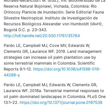
Morales-Betancourt M. (Eds.), VIII. Biodiversidad de La
Reserva Natural Bojonawi, Vichada, Colombia: Río
Orinocoy Planicie de Inundación. Serie Editorial Fauna
Silvestre Neotropical. Instituto de Investigación de
Recursos Biológicos Alexander von Humboldt (IAvH),
Bogotá D.C. p. 23–343.
http://hdl.handle.net/20.500.11761/35764
Pardo LE, Campbell MJ, Cove MV, Edwards W,
Clements GR, Laurance WF. 2019. Land management
strategies can increase oil palm plantation use by
some terrestrial mammals in Colombia. Scientific
Reports 9:1–12.
https://doi.org/10.1038/s41598-019-
44288-y
Pardo LE, Campbell MJ, Edwards W, Clements GR,
Laurance WF. 2018a. Terrestrial mammal responses to
oil palm dominated landscapes in Colombia. PLoS One
13:1–22.
https://doi.org/10.1371/journal.pone.0197539