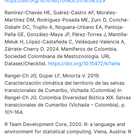
https://doi.org/10.1016/j.foreco.2018.08.029
Ramírez-Chaves HE, Suárez-Castro AF, Morales-
Martínez DM, Rodríguez-Posada ME, Zurc D, Concha-
Osbahr DC, Trujillo A, Noguera-Urbano EA, Pantoja-
Peña GE, González-Maya JF, Pérez-Torres J, Mantilla-
Meluk H, López-Castañeda C, Velásquez-Valencia A,
Zárrate-Charry D. 2024. Mamíferos de Colombia.
Sociedad Colombiana de Mastozoología. URL
Dataset/Checklist.
https://doi.org/10.15472/kl1whs
Rangel-Ch JO, Gopar LF, Minorta V. 2019.
Caracterización climática del territorio de las selvas
transicionales de Cumaribo, Vichada (Colombia) In
Rangel-Ch JO. Colombia Diversidad Biótica XIX. Selvas
transicionales de Cumaribo (Vichada – Colombia). p.
101–164.
R Team Development Core, 2020. R: a language and
environment for statistical computing. Viena, Austria: R