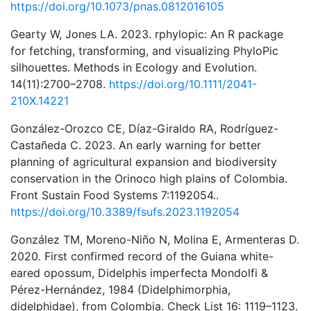
https://doi.org/10.1073/pnas.0812016105
Gearty W, Jones LA. 2023. rphylopic: An R package
for fetching, transforming, and visualizing PhyloPic
silhouettes. Methods in Ecology and Evolution.
14(11):2700–2708.
https://doi.org/10.1111/2041-
210X.14221
González-Orozco CE, Díaz-Giraldo RA, Rodríguez-
Castañeda C. 2023. An early warning for better
planning of agricultural expansion and biodiversity
conservation in the Orinoco high plains of Colombia.
Front Sustain Food Systems 7:1192054..
https://doi.org/10.3389/fsufs.2023.1192054
González TM, Moreno-Niño N, Molina E, Armenteras D.
2020. First confirmed record of the Guiana white-
eared opossum, Didelphis imperfecta Mondolfi &
Pérez-Hernández, 1984 (Didelphimorphia,
didelphidae), from Colombia. Check List 16: 1119–1123.