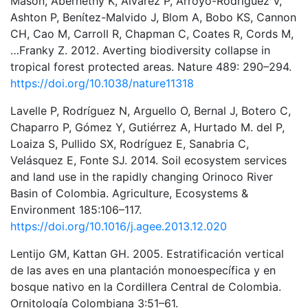
Mason, Abernethy K, Alvarez P, Arroyo-Rodriguez V,
Ashton P, Benítez-Malvido J, Blom A, Bobo KS, Cannon
CH, Cao M, Carroll R, Chapman C, Coates R, Cords M,
…Franky Z. 2012. Averting biodiversity collapse in
tropical forest protected areas. Nature 489: 290–294.
https://doi.org/10.1038/nature11318
Lavelle P, Rodríguez N, Arguello O, Bernal J, Botero C,
Chaparro P, Gómez Y, Gutiérrez A, Hurtado M. del P,
Loaiza S, Pullido SX, Rodríguez E, Sanabria C,
Velásquez E, Fonte SJ. 2014. Soil ecosystem services
and land use in the rapidly changing Orinoco River
Basin of Colombia. Agriculture, Ecosystems &
Environment 185:106–117.
https://doi.org/10.1016/j.agee.2013.12.020
Lentijo GM, Kattan GH. 2005. Estratificación vertical
de las aves en una plantación monoespecífica y en
bosque nativo en la Cordillera Central de Colombia.
Ornitología Colombiana 3:51–61.