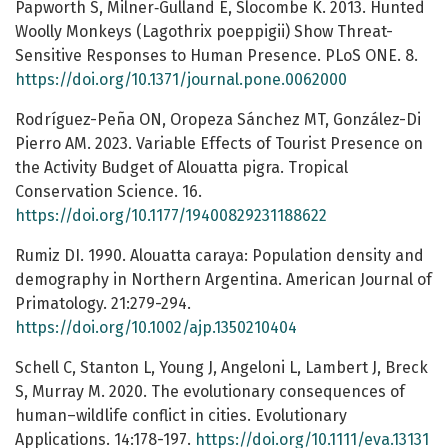
Papworth S, Milner‐Gulland E, Slocombe K. 2013. Hunted
Woolly Monkeys (Lagothrix poeppigii) Show Threat-
Sensitive Responses to Human Presence. PLoS ONE. 8.
https://doi.org/10.1371/journal.pone.0062000
Rodríguez-Peña ON, Oropeza Sánchez MT, González-Di
Pierro AM. 2023. Variable Effects of Tourist Presence on
the Activity Budget of Alouatta pigra. Tropical
Conservation Science. 16.
https://doi.org/10.1177/19400829231188622
Rumiz DI. 1990. Alouatta caraya: Population density and
demography in Northern Argentina. American Journal of
Primatology. 21:279-294.
https://doi.org/10.1002/ajp.1350210404
Schell C, Stanton L, Young J, Angeloni L, Lambert J, Breck
S, Murray M. 2020. The evolutionary consequences of
human–wildlife conflict in cities. Evolutionary
Applications. 14:178-197.
https://doi.org/10.1111/eva.13131