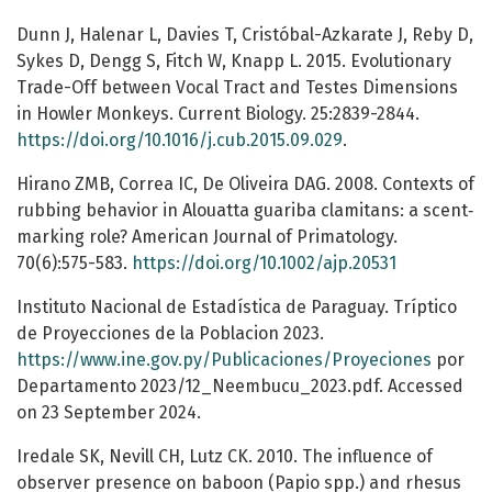
Dunn J, Halenar L, Davies T, Cristóbal-Azkarate J, Reby D,
Sykes D, Dengg S, Fitch W, Knapp L. 2015. Evolutionary
Trade-Off between Vocal Tract and Testes Dimensions
in Howler Monkeys. Current Biology. 25:2839-2844.
https://doi.org/10.1016/j.cub.2015.09.029
.
Hirano ZMB, Correa IC, De Oliveira DAG. 2008. Contexts of
rubbing behavior in Alouatta guariba clamitans: a scent‐
marking role? American Journal of Primatology.
70(6):575-583.
https://doi.org/10.1002/ajp.20531
Instituto Nacional de Estadística de Paraguay. Tríptico
de Proyecciones de la Poblacion 2023.
https://www.ine.gov.py/Publicaciones/Proyeciones
por
Departamento 2023/12_Neembucu_2023.pdf. Accessed
on 23 September 2024.
Iredale SK, Nevill CH, Lutz CK. 2010. The influence of
observer presence on baboon (Papio spp.) and rhesus