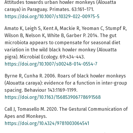
Attitudes towards urban howler monkeys (Alouatta
caraya) in Paraguay. Primates. 63:161–171.
https://doi.org/10.1007/s10329-022-00975-5
Amato K, Leigh S, Kent A, Mackie R, Yeoman C, Stumpf R,
Wilson B, Nelson K, White B, Garber P. 2014. The gut
microbiota appears to compensate for seasonal diet
variation in the wild black howler monkey (Alouatta
pigra). Microbial Ecology. 69:434-443.
https://doi.org/10.1007/s00248-014-0554-7
Byrne R, Cunha R. 2006. Roars of black howler monkeys
(Alouatta caraya): evidence for a function in inter-group
spacing. Behaviour 143:1169-1199.
https://doi.org/10.1163/156853906778691568
Call J, Tomasello M. 2020. The Gestural Communication of
Apes and Monkeys.
https://doi.org/10.4324/9781003064541