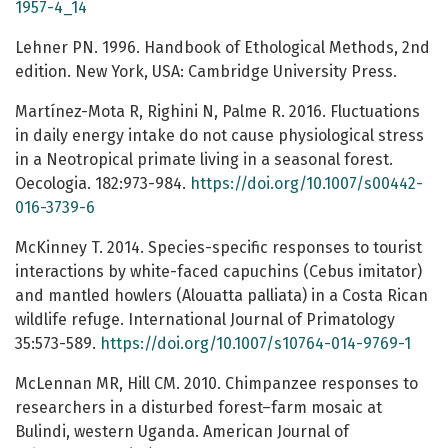
1957-4_14
Lehner PN. 1996. Handbook of Ethological Methods, 2nd
edition. New York, USA: Cambridge University Press.
Martínez-Mota R, Righini N, Palme R. 2016. Fluctuations
in daily energy intake do not cause physiological stress
in a Neotropical primate living in a seasonal forest.
Oecologia. 182:973-984.
https://doi.org/10.1007/s00442-
016-3739-6
McKinney T. 2014. Species-specific responses to tourist
interactions by white-faced capuchins (Cebus imitator)
and mantled howlers (Alouatta palliata) in a Costa Rican
wildlife refuge. International Journal of Primatology
35:573-589.
https://doi.org/10.1007/s10764-014-9769-1
McLennan MR, Hill CM. 2010. Chimpanzee responses to
researchers in a disturbed forest–farm mosaic at
Bulindi, western Uganda. American Journal of