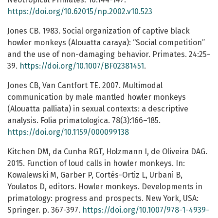
https://doi.org/10.62015/np.2002.v10.523
Jones CB. 1983. Social organization of captive black
howler monkeys (Alouatta caraya): “Social competition”
and the use of non-damaging behavior. Primates. 24:25-
39.
https://doi.org/10.1007/BF02381451
.
Jones CB, Van Cantfort TE. 2007. Multimodal
communication by male mantled howler monkeys
(Alouatta palliata) in sexual contexts: a descriptive
analysis. Folia primatologica. 78(3):166–185.
https://doi.org/10.1159/000099138
Kitchen DM, da Cunha RGT, Holzmann I, de Oliveira DAG.
2015. Function of loud calls in howler monkeys. In:
Kowalewski M, Garber P, Cortés-Ortiz L, Urbani B,
Youlatos D, editors. Howler monkeys. Developments in
primatology: progress and prospects. New York, USA:
Springer. p. 367-397.
https://doi.org/10.1007/978-1-4939-