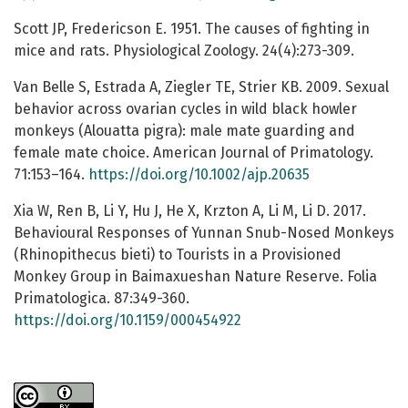
Scott JP, Fredericson E. 1951. The causes of fighting in
mice and rats. Physiological Zoology. 24(4):273-309.
Van Belle S, Estrada A, Ziegler TE, Strier KB. 2009. Sexual
behavior across ovarian cycles in wild black howler
monkeys (Alouatta pigra): male mate guarding and
female mate choice. American Journal of Primatology.
71:153–164.
https://doi.org/10.1002/ajp.20635
Xia W, Ren B, Li Y, Hu J, He X, Krzton A, Li M, Li D. 2017.
Behavioural Responses of Yunnan Snub-Nosed Monkeys
(Rhinopithecus bieti) to Tourists in a Provisioned
Monkey Group in Baimaxueshan Nature Reserve. Folia
Primatologica. 87:349-360.
https://doi.org/10.1159/000454922