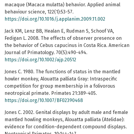
macaque (Macaca mulatta) behavior. Applied animal
behaviour science, 122(1):53-57.
https://doi.org/10.1016/j.applanim.2009.11.002
Jack KM, Lenz BB, Healan E, Rudman S, Schoof VA,
Fedigan L. 2008. The effects of observer presence on
the behavior of Cebus capucinus in Costa Rica. American
Journal of Primatology. 70(5):490-494.
https://doi.org/10.1002/ajp.20512
Jones C. 1980. The functions of status in the mantled
howler monkey, Alouatta palliata Gray: Intraspecific
competition for group membership in a folivorous
neotropical primate. Primates 21:389-405.
https://doi.org/10.1007/BF02390468
Jones C. 2002. Genital displays by adult male and female
mantled howling monkeys, Alouatta palliata (Atelidae):
evidence for condition-dependent compound displays.
Neotropical Primates. 10:144-147.