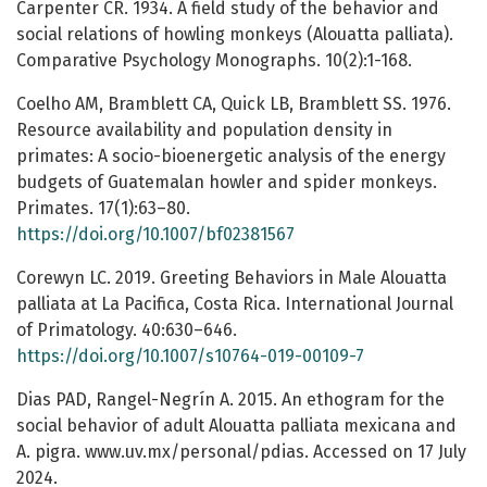
Carpenter CR. 1934. A field study of the behavior and
social relations of howling monkeys (Alouatta palliata).
Comparative Psychology Monographs. 10(2):1-168.
Coelho AM, Bramblett CA, Quick LB, Bramblett SS. 1976.
Resource availability and population density in
primates: A socio-bioenergetic analysis of the energy
budgets of Guatemalan howler and spider monkeys.
Primates. 17(1):63–80.
https://doi.org/10.1007/bf02381567
Corewyn LC. 2019. Greeting Behaviors in Male Alouatta
palliata at La Pacifica, Costa Rica. International Journal
of Primatology. 40:630–646.
https://doi.org/10.1007/s10764-019-00109-7
Dias PAD, Rangel-Negrín A. 2015. An ethogram for the
social behavior of adult Alouatta palliata mexicana and
A. pigra. www.uv.mx/personal/pdias. Accessed on 17 July
2024.