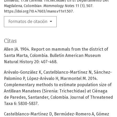
Linnaeus, 1758 (Sirenia: Trichechidae) En El Departamento Del
Magdalena, Colombia».
Mammalogy Notes
11 (1), 507.
https://doi.org/10.47603/mano.v11n1.507.
Formatos de citación
Citas
Allen JA. 1904. Report on mammals from the district of
Santa Marta, Colombia. Bulletin American Museum
Natural History 20: 407-468.
Arévalo-González K, Castelblanco-Martínez N, Sánchez-
Palomino P, López-Arévalo H, Marmontel M. 2014.
Complementary methods to estimate population size of
Antillean Manatees (Sirenia: Trichechidae) at Ciénaga
de Paredes, Santander, Colombia. Journal of Threatened
Taxa 6: 5830-5837.
Castelblanco-Martínez D, Bermúdez-Romero A, Gómez