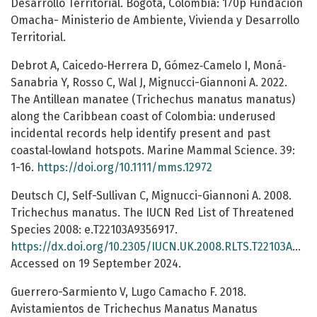
Desarrollo Territorial. Bogotá, Colombia: 170p Fundación
Omacha- Ministerio de Ambiente, Vivienda y Desarrollo
Territorial.
Debrot A, Caicedo‐Herrera D, Gómez‐Camelo I, Moná‐
Sanabria Y, Rosso C, Wal J, Mignucci-Giannoni A. 2022.
The Antillean manatee (Trichechus manatus manatus)
along the Caribbean coast of Colombia: underused
incidental records help identify present and past
coastal‐lowland hotspots. Marine Mammal Science. 39:
1-16.
https://doi.org/10.1111/mms.12972
Deutsch CJ, Self-Sullivan C, Mignucci-Giannoni A. 2008.
Trichechus manatus. The IUCN Red List of Threatened
Species 2008: e.T22103A9356917.
https://dx.doi.org/10.2305/IUCN.UK.2008.RLTS.T22103A9356917.en
Accessed on 19 September 2024.
Guerrero-Sarmiento V, Lugo Camacho F. 2018.
Avistamientos de Trichechus Manatus Manatus