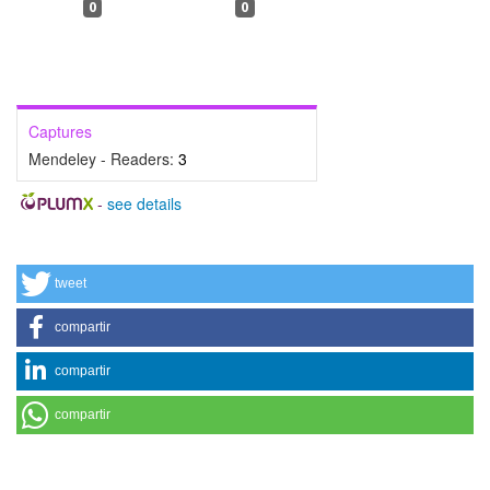
0
0
Captures
Mendeley - Readers:
3
-
see details
tweet
compartir
compartir
compartir