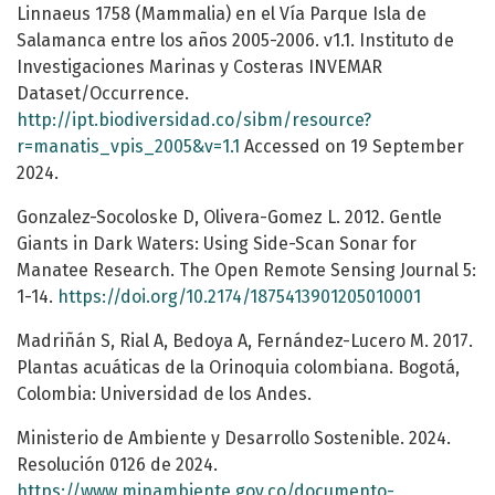
Linnaeus 1758 (Mammalia) en el Vía Parque Isla de
Salamanca entre los años 2005-2006. v1.1. Instituto de
Investigaciones Marinas y Costeras INVEMAR
Dataset/Occurrence.
http://ipt.biodiversidad.co/sibm/resource?
r=manatis_vpis_2005&v=1.1
Accessed on 19 September
2024.
Gonzalez-Socoloske D, Olivera-Gomez L. 2012. Gentle
Giants in Dark Waters: Using Side-Scan Sonar for
Manatee Research. The Open Remote Sensing Journal 5:
1-14.
https://doi.org/10.2174/1875413901205010001
Madriñán S, Rial A, Bedoya A, Fernández-Lucero M. 2017.
Plantas acuáticas de la Orinoquia colombiana. Bogotá,
Colombia: Universidad de los Andes.
Ministerio de Ambiente y Desarrollo Sostenible. 2024.
Resolución 0126 de 2024.
https://www.minambiente.gov.co/documento-