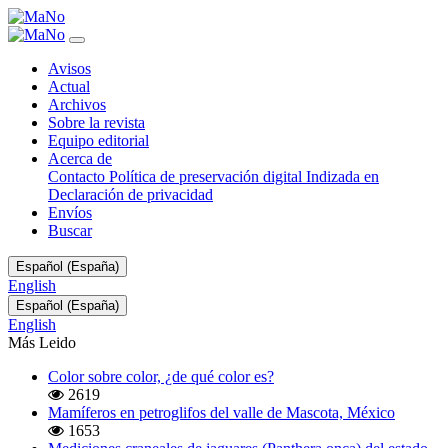
Registro
de
depredación
Avisos
sobre
Actual
Norops
Archivos
humilis
Sobre la revista
(Squamata:
Equipo editorial
Anolidae)
Acerca de
por
Contacto
Política de preservación digital
Indizada en
Marmosa
Declaración de privacidad
zeledoni
Envíos
(Didelphimorphia:
Buscar
Didelphidae)
en
Cambiar
Sarapiquí,
Español (España)
el
Costa
English
idioma.
Rica
Cambiar
Español (España)
El
el
English
actual
idioma.
es:
Más Leido
El
actual
Color sobre color, ¿de qué color es?
es:
2619
Mamíferos en petroglifos del valle de Mascota, México
1653