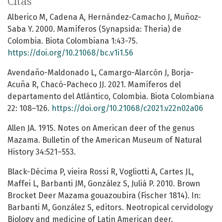
Citas
Alberico M, Cadena A, Hernández-Camacho J, Muñoz-
Saba Y. 2000. Mamíferos (Synapsida: Theria) de
Colombia. Biota Colombiana 1:43-75.
https://doi.org/10.21068/bc.v1i1.56
Avendaño-Maldonado L, Camargo-Alarcón J, Borja-
Acuña R, Chacó-Pacheco JJ. 2021. Mamíferos del
departamento del Atlántico, Colombia. Biota Colombiana
22: 108–126.
https://doi.org/10.21068/c2021.v22n02a06
Allen JA. 1915. Notes on American deer of the genus
Mazama. Bulletin of the American Museum of Natural
History 34:521–553.
Black-Décima P, vieira Rossi R, Vogliotti A, Cartes JL,
Maffei L, Barbanti JM, González S, Juliá P. 2010. Brown
Brocket Deer Mazama gouazoubira (Fischer 1814). In:
Barbanti M, González S, editors. Neotropical cervidology
Biology and medicine of Latin American deer.