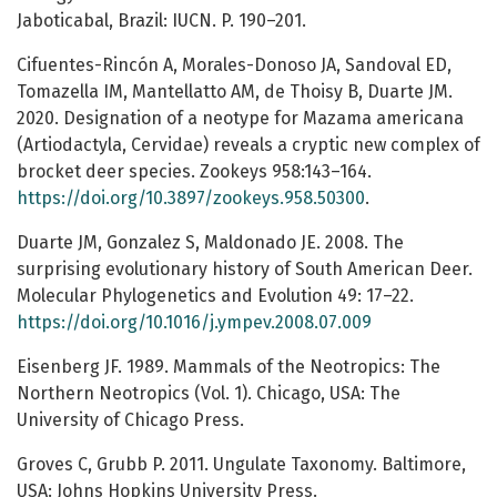
Jaboticabal, Brazil: IUCN. P. 190–201.
Cifuentes-Rincón A, Morales-Donoso JA, Sandoval ED,
Tomazella IM, Mantellatto AM, de Thoisy B, Duarte JM.
2020. Designation of a neotype for Mazama americana
(Artiodactyla, Cervidae) reveals a cryptic new complex of
brocket deer species. Zookeys 958:143–164.
https://doi.org/10.3897/zookeys.958.50300
.
Duarte JM, Gonzalez S, Maldonado JE. 2008. The
surprising evolutionary history of South American Deer.
Molecular Phylogenetics and Evolution 49: 17–22.
https://doi.org/10.1016/j.ympev.2008.07.009
Eisenberg JF. 1989. Mammals of the Neotropics: The
Northern Neotropics (Vol. 1). Chicago, USA: The
University of Chicago Press.
Groves C, Grubb P. 2011. Ungulate Taxonomy. Baltimore,
USA: Johns Hopkins University Press.