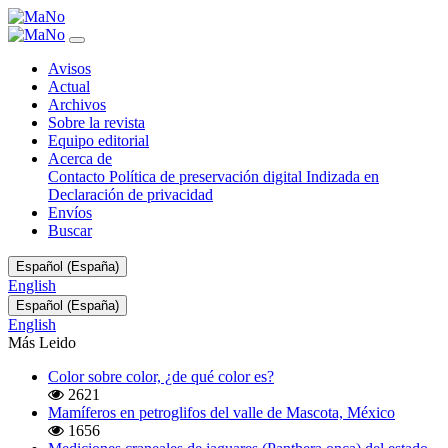
Comportamientos
de
pesca
Avisos
y
Actual
nuevos
Archivos
registros
Sobre la revista
geográficos
Equipo editorial
de
Acerca de
Speothos
Contacto
Política de preservación digital
Indizada en
venaticus
Declaración de privacidad
(Carnivora:
Envíos
Canidae)
Buscar
en
el
Cambiar
departamento
Español (España)
el
de
English
idioma.
Madre
Cambiar
Español (España)
El
el
de
English
actual
idioma.
Dios,
es:
Más Leido
El
Perú
actual
Color sobre color, ¿de qué color es?
es:
2621
Mamíferos en petroglifos del valle de Mascota, México
1656