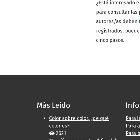
¿Está interesado e
para consultar las 
autores/as deben
registrados, pued
cinco pasos.
Más Leido
Inf
Color sobre color, ¿de qué
Para l
color es?
Para 
2621
Para b