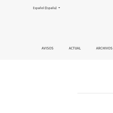
Cambiar el idioma. El actual es:
Español (España)
Información para autores/as
AVISOS
ACTUAL
ARCHIVOS