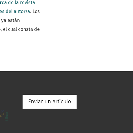
rca de la revista
es del autor/a
. Los
i ya están
 el cual consta de
Enviar un artículo
ero
hábitat
guar