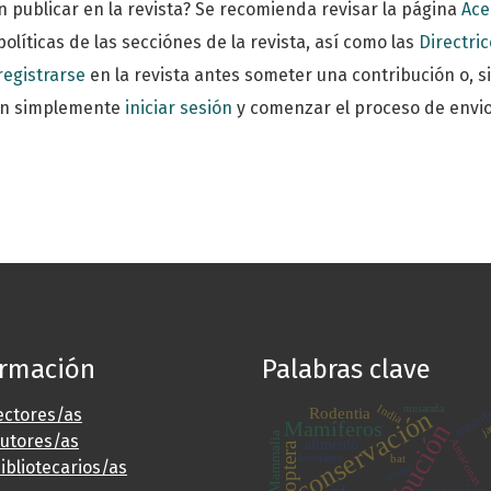
n publicar en la revista? Se recomienda revisar la página
Ace
políticas de las secciónes de la revista, así como las
Directric
registrarse
en la revista antes someter una contribución o, s
en simplemente
iniciar sesión
y comenzar el proceso de envio,
ormación
Palabras clave
mamíf
India
musaraña
Rodentia
conservación
ectores/as
ja
Mamíferos
Mammalia
autores/as
Amazonas
alimento
Chiroptera
leucismo
bat
ibliotecarios/as
mono