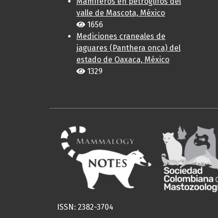
Mamíferos en petroglifos del
valle de Mascota, México
1656
Mediciones craneales de
jaguares (Panthera onca) del
estado de Oaxaca, México
1329
ISSN: 2382-3704