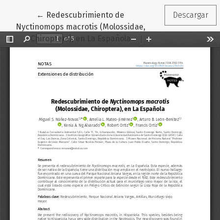
Volver a los detalles del artículo
←
Redescubrimiento de
Descargar
Nyctinomops macrotis (Molossidae,
Chiroptera), en La Española