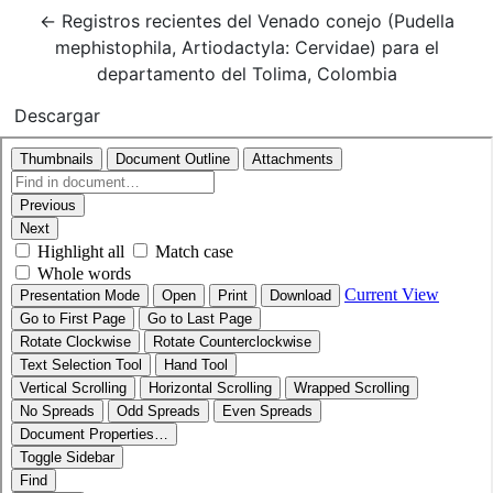
Volver a los detalles del artículo
←
Registros recientes del Venado conejo (Pudella
mephistophila, Artiodactyla: Cervidae) para el
departamento del Tolima, Colombia
Descargar