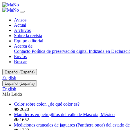
Primer
registro
del
Avisos
venado
Actual
Passalites
Archivos
nemorivagus
Sobre la revista
(Cuvier,
Equipo editorial
1817)
Acerca de
(Artiodactyla:
Contacto
Política de preservación digital
Indizada en
Declaraci
Cervidae)
Envíos
de
Buscar
la
Isla
Cambiar
de
Español (España)
el
Barú,
English
idioma.
Departamento
Cambiar
Español (España)
El
el
de
English
actual
idioma.
Bolívar,
es:
Más Leido
El
Colombia.
actual
Color sobre color, ¿de qué color es?
es:
2620
Mamíferos en petroglifos del valle de Mascota, México
1652
Mediciones craneales de jaguares (Panthera onca) del estado 