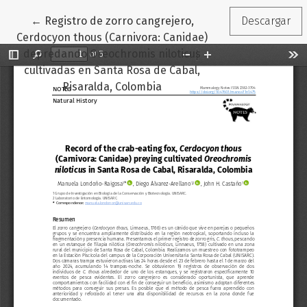
Volver a los detalles del artículo
←
Registro de zorro cangrejero,
Descargar
Cerdocyon thous (Carnivora: Canidae)
depredando Oreochromis niloticus
cultivadas en Santa Rosa de Cabal,
Risaralda, Colombia