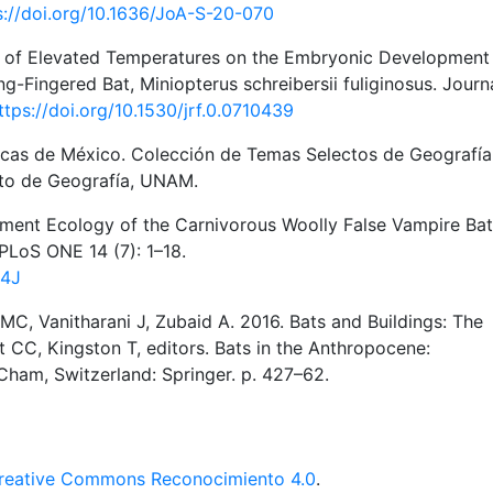
s://doi.org/10.1636/JoA-S-20-070
ts of Elevated Temperatures on the Embryonic Development
-Fingered Bat, Miniopterus schreibersii fuliginosus. Journ
ttps://doi.org/10.1530/jrf.0.0710439
icas de México. Colección de Temas Selectos de Geografía
tuto de Geografía, UNAM.
ement Ecology of the Carnivorous Woolly False Vampire Bat
PLoS ONE 14 (7): 1–18.
04J
MC, Vanitharani J, Zubaid A. 2016. Bats and Buildings: The
t CC, Kingston T, editors. Bats in the Anthropocene:
Cham, Switzerland: Springer. p. 427–62.
reative Commons Reconocimiento 4.0
.