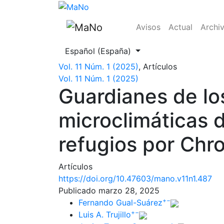
Guardianes de los templos mayas
Avisos
Actual
Archi
Cambiar el idioma. El actual es:
Español (España)
Vol. 11 Núm. 1 (2025)
,
Artículos
Vol. 11 Núm. 1 (2025)
Guardianes de lo
microclimáticas d
refugios por Chro
Artículos
https://doi.org/10.47603/mano.v11n1.487
Publicado marzo 28, 2025
+
−
Fernando Gual-Suárez
+
−
Luis A. Trujillo