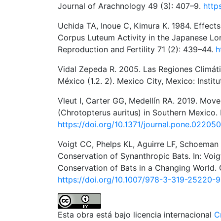
Journal of Arachnology 49 (3): 407–9.
http
Uchida TA, Inoue C, Kimura K. 1984. Effec
Corpus Luteum Activity in the Japanese Long
Reproduction and Fertility 71 (2): 439–44.
h
Vidal Zepeda R. 2005. Las Regiones Climát
México (1.2. 2). Mexico City, Mexico: Insti
Vleut I, Carter GG, Medellín RA. 2019. Mov
(Chrotopterus auritus) in Southern Mexico. 
https://doi.org/10.1371/journal.pone.02205
Voigt CC, Phelps KL, Aguirre LF, Schoeman 
Conservation of Synanthropic Bats. In: Voig
Conservation of Bats in a Changing World. 
https://doi.org/10.1007/978-3-319-25220-9
Esta obra está bajo licencia internacional
C