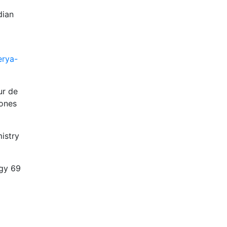
dian
erya-
ur de
iones
istry
ogy 69