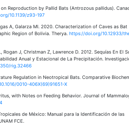
n on Reproduction by Pallid Bats (Antrozous pallidus). Cana
i.org/10.1139/z93-197
rgas A, Galarza MI. 2020. Characterization of Caves as Bat
aphic Region of Bolivia. Therya.
https://doi.org/10.12933/th
, Rogan J, Christman Z, Lawrence D. 2012. Sequías En El S
abilidad Anual y Estacional de La Precipitación. Investigac
14350/rig.32466
ture Regulation in Neotropical Bats. Comparative Biochem
g/10.1016/0010-406X(69)91651-X
uritus, with Notes on Feeding Behavior. Journal of Mammal
44
ropicales de México: Manual para la Identificación de las
: UNAM FCE.