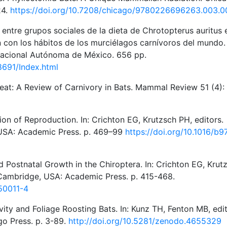
24.
https://doi.org/10.7208/chicago/9780226696263.003.0
 entre grupos sociales de la dieta de Chrotopterus auritus 
 con los hábitos de los murciélagos carnívoros del mundo.
 Nacional Autónoma de México. 656 pp.
8691/Index.html
eat: A Review of Carnivory in Bats. Mammal Review 51 (4):
n of Reproduction. In: Crichton EG, Krutzsch PH, editors.
 USA: Academic Press. p. 469–99
https://doi.org/10.1016/b9
Postnatal Growth in the Chiroptera. In: Crichton EG, Krut
 Cambridge, USA: Academic Press. p. 415-468.
50011-4
ty and Foliage Roosting Bats. In: Kunz TH, Fenton MB, edit
go Press. p. 3-89.
http://doi.org/10.5281/zenodo.4655329