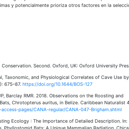
mas y potencialmente prioriza otros factores en la selecc
o Conservation. Second. Oxford, UK: Oxford University Pres
cal, Taxonomic, and Physiological Correlates of Cave Use by
): 675–87.
https://doi.org/10.1644/BOS-127
P, Barclay RMR. 2018. Observations on the Roosting and
ts, Chrotopterus auritus, in Belize. Caribbean Naturalist 4
A-access-pages/CANA-regular/CANA-047-Brigham.shtml
ing Ecology : The Importance of Detailed Description. In:
s. Phyllostomid Bats: A Unique Mammalian Radiation. Chica