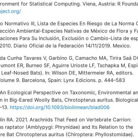
onment for Statistical Computing. Viena, Austria: R Found
ject.org/
ormativo III, Lista de Especies En Riesgo de La Norma O
ión Ambiental-Especies Nativas de México de Flora y F
caciones Para Su Inclusión, Exclusión o Cambio-Lista de es
2010. Diario Oficial de la Federación 14/11/2019. Mexico.
, da Cunha Tavares V, Garbino G, Camacho MA, Tirira Saá D
Dumont ER, Burneo SF, Aguirre Urioste LF, Tschapka M, Esp
Leaf-Nosed Bats). In: Wilson DE, Mittermeier RA, editors.
lume 9. Barcelona, Spain: Lynx Edicions. p. 444–583
 An Ecological Perspective on Taxonomic, Environmental a
 in Big-Eared Woolly Bats, Chrotopterus auritus. Biologica
3–13.
https://doi.org/10.1093/biolinnean/blad006
ellín RA. 2021. Arachnids That Feed on Vertebrate Carrion:
raptator (Amblypygi: Phrynidae) and Its Relation to the
re Bat Chrotopterus auritus (Chiroptera: Phyllostomidae).