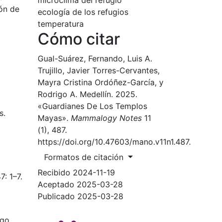
ión de
ecología de los refugios
temperatura
Cómo citar
Gual-Suárez, Fernando, Luis A.
Trujillo, Javier Torres-Cervantes,
Mayra Cristina Ordóñez-García, y
Rodrigo A. Medellín. 2025.
«Guardianes De Los Templos
s.
Mayas».
Mammalogy Notes
11
(1), 487.
https://doi.org/10.47603/mano.v11n1.487.
Formatos de citación
Recibido 2024-11-19
7: 1–7.
Aceptado 2025-03-28
Publicado 2025-03-28
go,