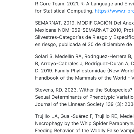
R Core Team. 2021. R: A Language and Envir
for Statistical Computing.
https://www.r-pro
SEMARNAT. 2019. MODIFICACIÓN Del Anexo N
Mexicana NOM-059-SEMARNAT-2010, Protecc
Silvestres-Categorías de Riesgo y Especifi
en riesgo, publicada el 30 de diciembre de 
Solari S, Medellín RA, Rodríguez-Herrera B
B, Arroyo-Cabrales J, Rodríguez-Durán A, 
D. 2019. Family Phyllostomidae (New World 
Handbook of the Mammals of the World - Vo
Stevens, RD. 2023. Wither the Subspecies?
Sexual Determinants of Phenotypic Variation
Journal of the Linnean Society 139 (3): 20
Trujillo LA, Gual-Suárez F, Trujillo RE, Med
Necrophagy by the Whip Spider Paraphrynus 
Feeding Behavior of the Woolly False Vampi