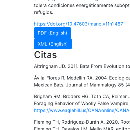
tolera condiciones energéticamente subópti
refugios.
https://doi.org/10.47603/mano.v11n1.487
PDF (English)
XML (English)
Citas
Altringham JD. 2011. Bats From Evolution t
Ávila-Flores R, Medellín RA. 2004. Ecologi
Mexican Bats. Journal of Mammalogy 85 (4
Brigham RM, Broders HG, Toth CA, Reimer J
Foraging Behavior of Woolly False Vampire Ba
https://www.eaglehill.us/CANAonline/CAN
Fleming TH, Rodríguez-Durán A. 2020. Roost
Fleming TH, Davalos LM, Mello MAR, editor