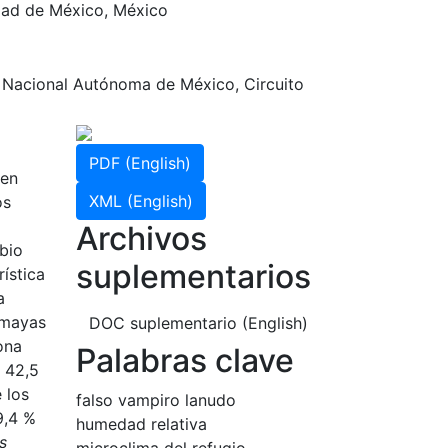
udad de México, México
d Nacional Autónoma de México, Circuito
PDF (English)
 en
XML (English)
os
Archivos
mbio
suplementarios
rística
a
 mayas
DOC suplementario (English)
ona
Palabras clave
 42,5
 los
falso vampiro lanudo
9,4 %
humedad relativa
s
microclima del refugio