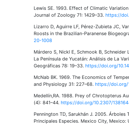
Lewis SE. 1993. Effect of Climatic Variatio
Journal of Zoology 71: 1429–33.
https://do
Lizarro D, Aguirre LF, Pérez-Zubieta JC, Va
Roosts in the Brazilian-Paranense Biogeogr
20-1008
Márdero S, Nickl E, Schmook B, Schneider L
La Península de Yucatán: Análisis de La Vari
Geográficas 78: 19–33.
https://doi.org/10.
McNab BK. 1969. The Economics of Tempera
and Physiology 31: 227–68.
https://doi.or
Medellín,RA. 1988. Prey of Chrotopterus A
(4): 841–44.
https://doi.org/10.2307/13816
Pennington TD, Sarukhán J. 2005. Árboles T
Principales Especies. Mexico City, Mexico