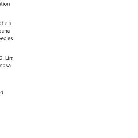
ation
ficial
auna
pecies
G, Lim
inosa
nd
l