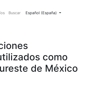
Cambiar el idioma. El actual es:
íos
Buscar
Español (España)
ciones
utilizados como
sureste de México