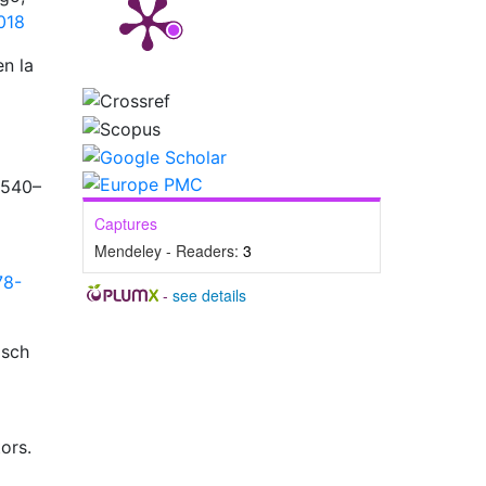
018
en la
 540–
Captures
Mendeley - Readers:
3
78-
-
see details
zsch
ors.