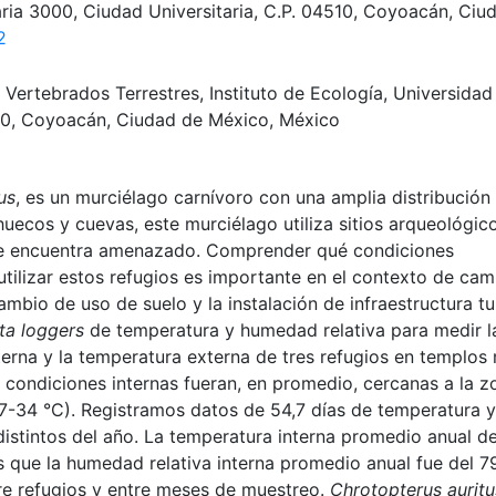
ria 3000, Ciudad Universitaria, C.P. 04510, Coyoacán, Ci
2
Vertebrados Terrestres, Instituto de Ecología, Universida
4510, Coyoacán, Ciudad de México, México
us
, es un murciélago carnívoro con una amplia distribución
uecos y cuevas, este murciélago utiliza sitios arqueológic
se encuentra amenazado. Comprender qué condiciones
utilizar estos refugios es importante en el contexto de ca
mbio de uso de suelo y la instalación de infraestructura tu
ta loggers
de temperatura y humedad relativa para medir l
nterna y la temperatura externa de tres refugios en templos
condiciones internas fueran, en promedio, cercanas a la z
7-34 °C). Registramos datos de 54,7 días de temperatura y
istintos del año. La temperatura interna promedio anual de
s que la humedad relativa interna promedio anual fue del 7
tre refugios y entre meses de muestreo.
Chrotopterus auritu