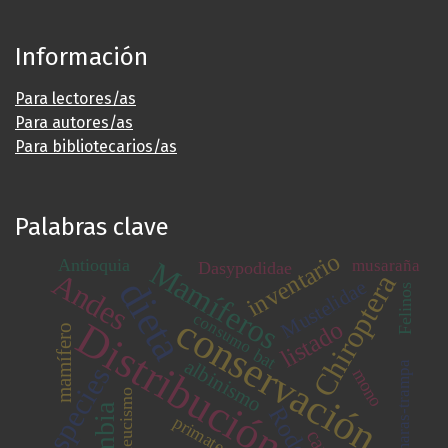
Información
Para lectores/as
Para autores/as
Para bibliotecarios/as
Palabras clave
inventario
Antioquia
Mamíferos
musaraña
Dasypodidae
Andes
Chiroptera
dieta
Mustelidae
Felinos
consumo
conservación
Distribución
listado
mamífero
bat
albinismo
Cámaras-trampa
especies
mono
leucismo
primates