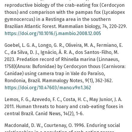
reproductive biology of the crab-eating fox (Cerdocyon
thous) and comparison with the pampas fox (Lycalopex
gymnocercus) in a Restinga area in the southern
Brazilian Atlantic Forest. Mammalian biology, 74, 220-229.
https://doi.org/10.1016/j.mambio.2008.12.005
Goebel, L. G. A., Longo, G. R., Oliveira, M. A., Fermiano, E.
C., da Silva, D. J., Ignácio, Á. R. A., dos Santos-Filho, M.
2023. Predation record of Rhinella marina (Linnaeus,
1758)(Anura: Bufonidae) by Cerdocyon thous (Carnivora:
Canidae) using camera trap in Vale do Paraíso,
Rondonia, Brazil. Mammalogy Notes, 9(1), 362-362.
https://doi.org/10.47603/mano.v9n1.362
Lemos, F. G., Azevedo, F. C., Costa, H. C., May Junior, J. A.
2011. Human threats to hoary and crab-eating foxes in
central Brazil. Canid News, 14(2), 1-6.
Macdonald, D. W., Courtenay, O. 1996. Enduring social