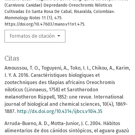
(Carnivora: Canidae) Depredando Oreochromis Niloticus
Cultivadas En Santa Rosa De Cabal, Risaralda, Colombia».
Mammalogy Notes
11 (1), 475.
https://doi.org/10.47603/mano.v11n1.475.
Formatos de citación
Citas
Amoussou, T. O., Toguyeni, A., Toko, I. I., Chikou, A., Karim,
I. Y. A. 2016. Caractéristiques biologiques et
zootechniques des tilapias africains Oreochromis
niloticus (Linnaeus, 1758) et Sarotherodon
melanotheron Rüppell, 1852: une revue. International
journal of biological and chemical sciences, 10(4), 1869-
1887.
http://dx.doi.org/10.4314/ijbcs.v10i4.35
Arruda-Bueno, A. D., Motta-Junior, J. C. 2004. Hábitos
alimentarios de dos cánidos sintópicos, el aguara guazú