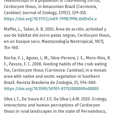
relationships in a population of crab‐eating zorros,
Cerdocyon thous, in Amazonian Brazil (Carnivora,
Canidae). Journal of Zoology, 239(2), 329-355.
https://doi.org/10.1111/j.1469-7998.1996.tb05454.x
Maffei, L., Taber, A. B. 2003. Área de acción, actividad y
uso de hábitat del zorro patas negras, Cerdocyon thous,
en un bosque seco. Mastozoología Neotropical, 10(1),
154-160.
Rocha, V. J., Aguiar, L. M., Silva-Pereira, J. E., Moro-Rios, R.
F., Passos, F. C. 2008. Feeding habits of the crab-eating
fox, Cerdocyon thous (Carnivora: Canidae), in a mosaic
area with native and exotic vegetation in Southern
Brazil. Revista Brasileira de Zoologia, 25, 594-600.
https://doi.org/10.1590/S0101-81752008000400003
Silva L.T., De Souza A.C.F.F, Da Silva L.A.M. 2020. Ecology,
interactions and human perceptions of Cerdocyon
thous in rural landscapes in the state of Pernambuco,