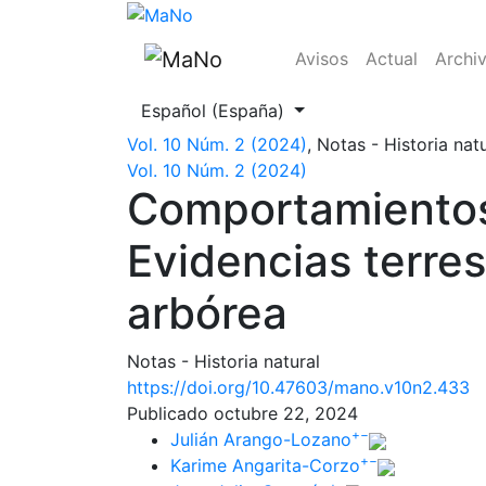
Comportamientos de anidación de Aotus gri
Avisos
Actual
Archi
Cambiar el idioma. El actual es:
Español (España)
Vol. 10 Núm. 2 (2024)
,
Notas - Historia natu
Vol. 10 Núm. 2 (2024)
Comportamientos
Evidencias terre
arbórea
Notas - Historia natural
https://doi.org/10.47603/mano.v10n2.433
Publicado octubre 22, 2024
+
−
Julián Arango-Lozano
+
−
Karime Angarita-Corzo