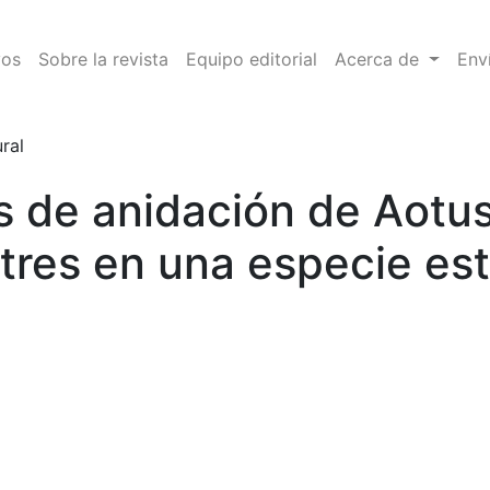
seimembra: Evidencias terrestres en una especie estricta
vos
Sobre la revista
Equipo editorial
Acerca de
Env
ral
 de anidación de Aotus
stres en una especie es