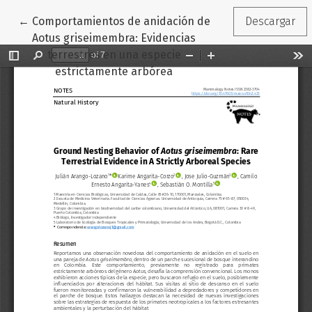
Volver a los detalles del artículo
←
Comportamientos de anidación de
Descargar
Aotus griseimembra: Evidencias
terrestres en una especie
estrictamente arbórea