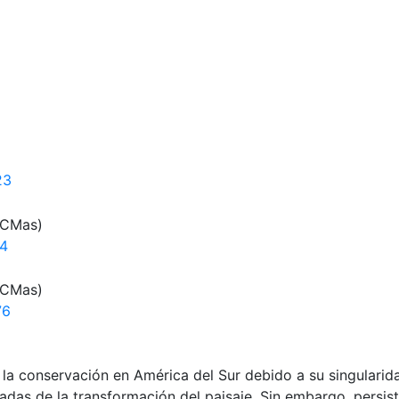
23
SCMas)
14
SCMas)
76
 la conservación en América del Sur debido a su singularid
adas de la transformación del paisaje. Sin embargo, persis