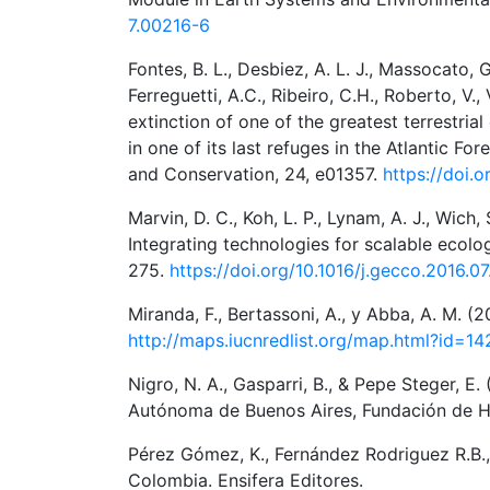
7.00216-6
Fontes, B. L., Desbiez, A. L. J., Massocato, G.
Ferreguetti, A.C., Ribeiro, C.H., Roberto, V., V
extinction of one of the greatest terrestri
in one of its last refuges in the Atlantic Fo
and Conservation, 24, e01357.
https://doi.
Marvin, D. C., Koh, L. P., Lynam, A. J., Wich, 
Integrating technologies for scalable ecol
275.
https://doi.org/10.1016/j.gecco.2016.0
Miranda, F., Bertassoni, A., y Abba, A. M. (
http://maps.iucnredlist.org/map.html?id=1
Nigro, N. A., Gasparri, B., & Pepe Steger, E.
Autónoma de Buenos Aires, Fundación de Hi
Pérez Gómez, K., Fernández Rodriguez R.B.,
Colombia. Ensifera Editores.