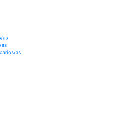
s/as
/as
ecarios/as