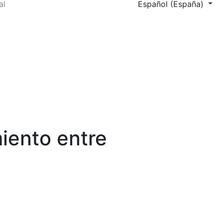
Cambiar el idioma. El a
al
Español (España)
iento entre