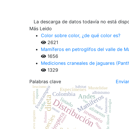
La descarga de datos todavía no está dispo
Más Leido
Color sobre color, ¿de qué color es?
2621
Mamíferos en petroglifos del valle de 
1656
Mediciones craneales de jaguares (Pant
1329
Palabras clave
Enviar
Fototrampeo
leucismo
hábitat
Mustelidae
Especímenes
riqueza
albinismo
Colombia
primates
Andes
Mamíferos
dieta
listado
Distribución
Amazonas
oso
ecología
caribe
India
alimento
mono
inventario
Nuevo registro
Chiroptera
Felinos
especies
monos
Valle de Aburrá