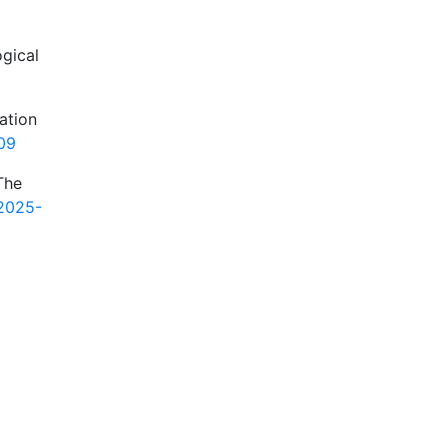
ogical
ation
009
The
.2025-