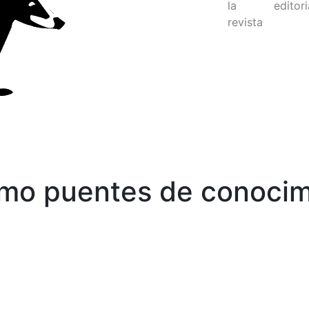
la
editori
revista
omo puentes de conocim