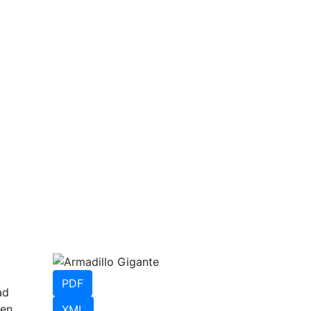
PDF
ad
ten
XML