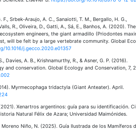
 F., Srbek-Araujo, A. C., Sanaiotti, T. M., Bergallo, H. G.,
alls, R., Oliveira, D., Gatti, A., Sá, E., Banhos, A. (2020). The
al ecosystem engineers, the giant armadillo (Priodontes maxi
rest, will be felt by a large vertebrate community. Global Ec
org/10.1016/j.gecco.2020.e01357
S., Davies, A. B., Krishnamurthy, R., & Asner, G. P. (2016).
ogy and conservation. Global Ecology and Conservation, 7, 
7.002
2014). Myrmecophaga tridactyla (Giant Anteater). April.
4224
 (2021). Xenartros argentinos: guía para su identificación. 
storia Natural Félix de Azara; Universidad Maimónides.
 Moreno Niño, N. (2025). Guía Ilustrada de los Mamíferos 