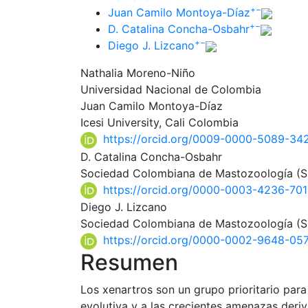
+
−
Juan Camilo Montoya-Díaz
+
−
D. Catalina Concha-Osbahr
+
−
Diego J. Lizcano
Nathalia Moreno-Niño
Universidad Nacional de Colombia
Juan Camilo Montoya-Díaz
Icesi University, Cali Colombia
https://orcid.org/0009-0000-5089-34
D. Catalina Concha-Osbahr
Sociedad Colombiana de Mastozoología (
https://orcid.org/0000-0003-4236-70
Diego J. Lizcano
Sociedad Colombiana de Mastozoología (
https://orcid.org/0000-0002-9648-05
Resumen
Los xenartros son un grupo prioritario para
evolutiva y a las crecientes amenazas deriv