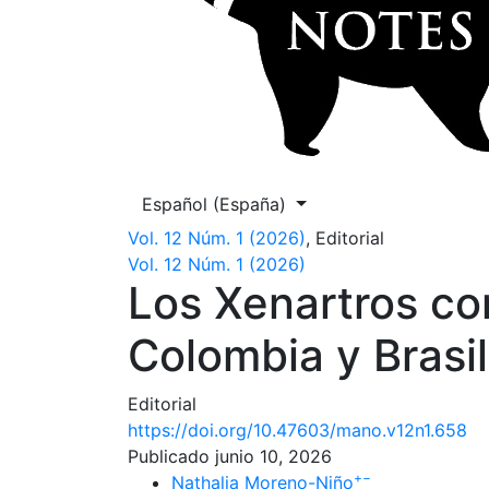
Cambiar el idioma. El actual es:
Español (España)
Vol. 12 Núm. 1 (2026)
,
Editorial
Vol. 12 Núm. 1 (2026)
Los Xenartros c
Colombia y Brasil
Editorial
https://doi.org/10.47603/mano.v12n1.658
Publicado junio 10, 2026
+
−
Nathalia Moreno-Niño