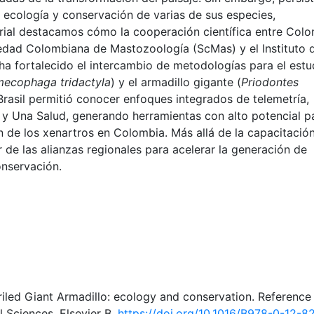
 ecología y conservación de varias de sus especies,
orial destacamos cómo la cooperación científica entre Col
ociedad Colombiana de Mastozoología (ScMas) y el Instituto 
ha fortalecido el intercambio de metodologías para el estu
ecophaga tridactyla
) y el armadillo gigante (
Priodontes
Brasil permitió conocer enfoques integrados de telemetría,
 y Una Salud, generando herramientas con alto potencial p
ón de los xenartros en Colombia. Más allá de la capacitació
r de las alianzas regionales para acelerar la generación de
nservación.
periled Giant Armadillo: ecology and conservation. Reference
 Sciences. Elsevier B.
https://doi.org/10.1016/B978-0-12-8