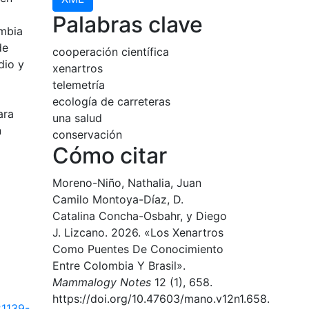
Palabras clave
ombia
de
cooperación científica
dio y
xenartros
telemetría
ecología de carreteras
ara
una salud
n
conservación
Cómo citar
Moreno-Niño, Nathalia, Juan
Camilo Montoya-Díaz, D.
Catalina Concha-Osbahr, y Diego
J. Lizcano. 2026. «Los Xenartros
Como Puentes De Conocimiento
Entre Colombia Y Brasil».
Mammalogy Notes
12 (1), 658.
https://doi.org/10.47603/mano.v12n1.658.
21139-