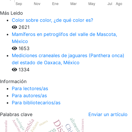
Más Leido
Color sobre color, ¿de qué color es?
2621
Mamíferos en petroglifos del valle de Mascota,
México
1653
Mediciones craneales de jaguares (Panthera onca)
del estado de Oaxaca, México
1334
Información
Para lectores/as
Para autores/as
Para bibliotecarios/as
Palabras clave
Enviar un artículo
alimento
ecología
Colombia
Amazonas
monos
especímenes
musaraña
Felinos