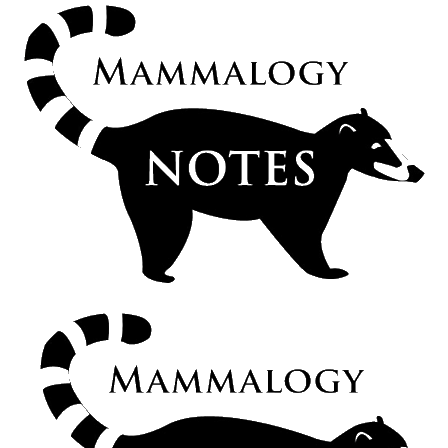
Armadillos, hormigueros y perezosos (Xenarthra) del d