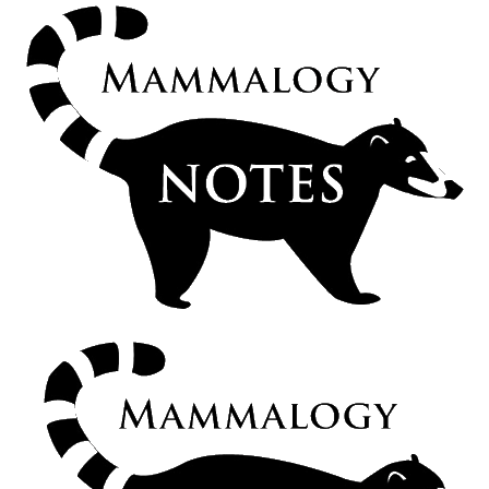
Nuevos registros de ardilla voladora del sur (Glaucomys