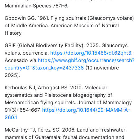
Mammalian Species 78:1-6.
Goodwin GG. 1961. Flying squirrels (Glaucomys volans)
of Middle America. American Museum of Natural
History.
GBIF (Global Biodiversity Facility). 2025. Glaucomys
volans. ocurrencia.
https://doi.org/10.15468/dl.62qht3
.
Accesado vía
https://www.gbif.org/occurrence/search?
country=GT&taxon_key=2437338
(10 noviembre
2025).
Kerhoulas NJ, Arbogast BS. 2010. Molecular
systematics and Pleistocene biogeography of
Mesoamerican flying squirrels. Journal of Mammalogy
91(3): 654-667.
https://doi.org/10.1644/09-MAMM-A-
260.1
McCarthy TJ, Pérez SG. 2006. Land and freshwater
mammals of Guatemala: faunal documentation and