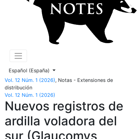
Cambiar el idioma. El actual es:
Español (España)
Vol. 12 Núm. 1 (2026)
,
Notas - Extensiones de
distribución
Vol. 12 Núm. 1 (2026)
Nuevos registros de
ardilla voladora del
sur (Glaucomys