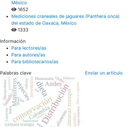
México
1652
Mediciones craneales de jaguares (Panthera onca)
del estado de Oaxaca, México
1333
Información
Para lectores/as
Para autores/as
Para bibliotecarios/as
Palabras clave
Enviar un artículo
caribe
Felinos
Mammalia
inventario
primates
Mamíferos
hábitat
dieta
Dasypodidae
especies
Andes
Distribución
Nuevo registro
oso
Cámaras trampa
listado
conservación
Brasil
bat
Colombia
India
especímenes
Carnivora
alimento
monos
mamífero
Amazonas
mono
cámara trampa