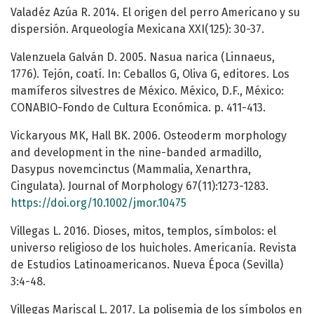
Valadéz Azúa R. 2014. El origen del perro Americano y su
dispersión. Arqueología Mexicana XXI(125): 30-37.
Valenzuela Galván D. 2005. Nasua narica (Linnaeus,
1776). Tejón, coatí. In: Ceballos G, Oliva G, editores. Los
mamíferos silvestres de México. México, D.F., México:
CONABIO-Fondo de Cultura Económica. p. 411-413.
Vickaryous MK, Hall BK. 2006. Osteoderm morphology
and development in the nine-banded armadillo,
Dasypus novemcinctus (Mammalia, Xenarthra,
Cingulata). Journal of Morphology 67(11):1273-1283.
https://doi.org/10.1002/jmor.10475
Villegas L. 2016. Dioses, mitos, templos, símbolos: el
universo religioso de los huicholes. Americanía. Revista
de Estudios Latinoamericanos. Nueva Época (Sevilla)
3:4-48.
Villegas Mariscal L. 2017. La polisemia de los símbolos en