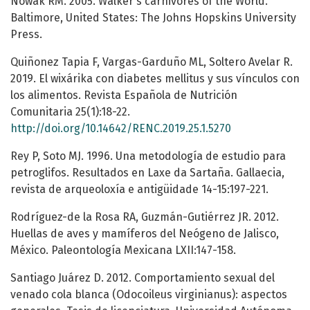
Nowak RM. 2005. Walker's carnivores of the World.
Baltimore, United States: The Johns Hopskins University
Press.
Quiñonez Tapia F, Vargas-Garduño ML, Soltero Avelar R.
2019. El wixárika con diabetes mellitus y sus vínculos con
los alimentos. Revista Española de Nutrición
Comunitaria 25(1):18-22.
http://doi.org/10.14642/RENC.2019.25.1.5270
Rey P, Soto MJ. 1996. Una metodología de estudio para
petroglifos. Resultados en Laxe da Sartaña. Gallaecia,
revista de arqueoloxía e antigüidade 14-15:197-221.
Rodríguez-de la Rosa RA, Guzmán-Gutiérrez JR. 2012.
Huellas de aves y mamíferos del Neógeno de Jalisco,
México. Paleontología Mexicana LXII:147-158.
Santiago Juárez D. 2012. Comportamiento sexual del
venado cola blanca (Odocoileus virginianus): aspectos