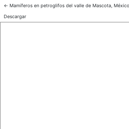
Volver a los detalles del artículo
←
Mamíferos en petroglifos del valle de Mascota, Méxic
Descargar