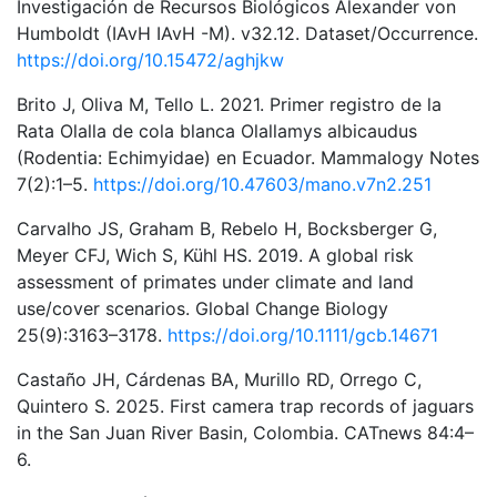
Investigación de Recursos Biológicos Alexander von
Humboldt (IAvH IAvH -M). v32.12. Dataset/Occurrence.
https://doi.org/10.15472/aghjkw
Brito J, Oliva M, Tello L. 2021. Primer registro de la
Rata Olalla de cola blanca Olallamys albicaudus
(Rodentia: Echimyidae) en Ecuador. Mammalogy Notes
7(2):1–5.
https://doi.org/10.47603/mano.v7n2.251
Carvalho JS, Graham B, Rebelo H, Bocksberger G,
Meyer CFJ, Wich S, Kühl HS. 2019. A global risk
assessment of primates under climate and land
use/cover scenarios. Global Change Biology
25(9):3163–3178.
https://doi.org/10.1111/gcb.14671
Castaño JH, Cárdenas BA, Murillo RD, Orrego C,
Quintero S. 2025. First camera trap records of jaguars
in the San Juan River Basin, Colombia. CATnews 84:4–
6.