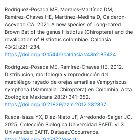
Rodríguez-Posada ME, Morales-Martínez DM,
Ramírez-Chaves HE, Martínez-Medina D, Calderón-
Acevedo CA. 2021. A new species of Long-eared
Brown Bat of the genus Histiotus (Chiroptera) and the
revalidation of Histiotus colombiae. Caldasia
43(2):221–234.
https://doi.org/10.15446/caldasia.v43n2.85424
Rodríguez-Posada ME, Ramírez-Chaves HE. 2012.
Distribución, morfología y reproducción del
murciélago rayado de orejas amarillas Vampyriscus
nymphaea (Mammalia: Chiroptera) en Colombia. Acta
Zoológica Mexicana 28(2):341–352.
https://doi.org/10.21829/azm.2012.282837
Rueda-Isaza YX, Díaz-Nieto JF, Arredondo-Salgar JC.
2025. Colección Biológica Universidad EAFIT. v1.3.
Universidad EAFIT. Dataset/Occurrence.
https://doi.org/10.15472/qecat1