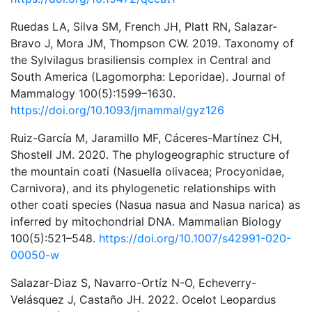
Ruedas LA, Silva SM, French JH, Platt RN, Salazar-
Bravo J, Mora JM, Thompson CW. 2019. Taxonomy of
the Sylvilagus brasiliensis complex in Central and
South America (Lagomorpha: Leporidae). Journal of
Mammalogy 100(5):1599–1630.
https://doi.org/10.1093/jmammal/gyz126
Ruiz-García M, Jaramillo MF, Cáceres-Martínez CH,
Shostell JM. 2020. The phylogeographic structure of
the mountain coati (Nasuella olivacea; Procyonidae,
Carnivora), and its phylogenetic relationships with
other coati species (Nasua nasua and Nasua narica) as
inferred by mitochondrial DNA. Mammalian Biology
100(5):521–548.
https://doi.org/10.1007/s42991-020-
00050-w
Salazar-Diaz S, Navarro-Ortíz N-O, Echeverry-
Velásquez J, Castaño JH. 2022. Ocelot Leopardus