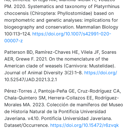
PM. 2020. Systematics and taxonomy of Platyrrhinus
chocoensis (Chiroptera: Phyllostomidae) based on
morphometric and genetic analyses: implications for
biogeography and conservation. Mammalian Biology
100:113–124.
https://doi.org/10.1007/s42991-020-
00007-z
Patterson BD, Ramírez-Chaves HE, Vilela JF, Soares
AER, Grewe F. 2021. On the nomenclature of the
American clade of weasels (Carnivora: Mustelidae).
Journal of Animal Diversity 3(2):1–8.
https://doi.org/
10.52547/JAD.2021.3.2.1
Pérez-Torres J, Pantoja-Peña GE, Cruz-Rodríguez CA,
Chala-Quintero SM, Herrera-Collazos EE, Rodríguez-
Morales MA. 2023. Colección de mamíferos del Museo
de Historia Natural de la Pontificia Universidad
Javeriana. v4.10. Pontificia Universidad Javeriana.
Dataset/Occurrence.
https://doi.org/10.15472/r6zvqk