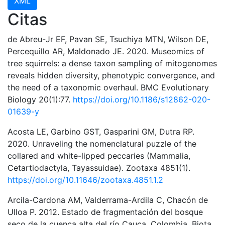
XML
Citas
de Abreu-Jr EF, Pavan SE, Tsuchiya MTN, Wilson DE,
Percequillo AR, Maldonado JE. 2020. Museomics of
tree squirrels: a dense taxon sampling of mitogenomes
reveals hidden diversity, phenotypic convergence, and
the need of a taxonomic overhaul. BMC Evolutionary
Biology 20(1):77.
https://doi.org/10.1186/s12862-020-
01639-y
Acosta LE, Garbino GST, Gasparini GM, Dutra RP.
2020. Unraveling the nomenclatural puzzle of the
collared and white-lipped peccaries (Mammalia,
Cetartiodactyla, Tayassuidae). Zootaxa 4851(1).
https://doi.org/10.11646/zootaxa.4851.1.2
Arcila-Cardona AM, Valderrama-Ardila C, Chacón de
Ulloa P. 2012. Estado de fragmentación del bosque
seco de la cuenca alta del río Cauca, Colombia. Biota