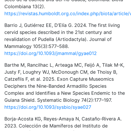
Colombiana 13(2).
https://revistas.humboldt.org.co/index.php/biota/article
Barrio J, Gutiérrez EE, D’Elía G. 2024. The first living
cervid species described in the 21st century and
revalidation of Pudella (Artiodactyla). Journal of
Mammalogy 105(3):577–588.
https://doi.org/10.1093/jmammal/gyae012
Barthe M, Rancilhac L, Arteaga MC, Feijó A, Tilak M-K,
Justy F, Loughry WJ, McDonough CM, de Thoisy B,
Catzeflis F, et al. 2025. Exon Capture Museomics
Deciphers the Nine-Banded Armadillo Species
Complex and Identifies a New Species Endemic to the
Guiana Shield. Systematic Biology 74(2):177–197.
https://doi.org/10.1093/sysbio/syae027
Borja-Acosta KG, Reyes-Amaya N, Castaño-Rivera A.
2023. Colección de Mamíferos del Instituto de