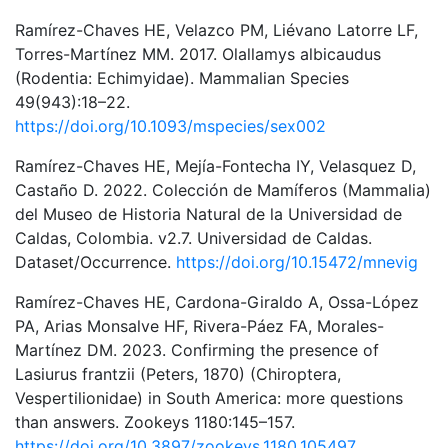
Ramírez-Chaves HE, Velazco PM, Liévano Latorre LF,
Torres-Martínez MM. 2017. Olallamys albicaudus
(Rodentia: Echimyidae). Mammalian Species
49(943):18–22.
https://doi.org/10.1093/mspecies/sex002
Ramírez-Chaves HE, Mejía-Fontecha IY, Velasquez D,
Castaño D. 2022. Colección de Mamíferos (Mammalia)
del Museo de Historia Natural de la Universidad de
Caldas, Colombia. v2.7. Universidad de Caldas.
Dataset/Occurrence.
https://doi.org/10.15472/mnevig
Ramírez-Chaves HE, Cardona-Giraldo A, Ossa-López
PA, Arias Monsalve HF, Rivera-Páez FA, Morales-
Martínez DM. 2023. Confirming the presence of
Lasiurus frantzii (Peters, 1870) (Chiroptera,
Vespertilionidae) in South America: more questions
than answers. Zookeys 1180:145–157.
https://doi.org/10.3897/zookeys.1180.105497