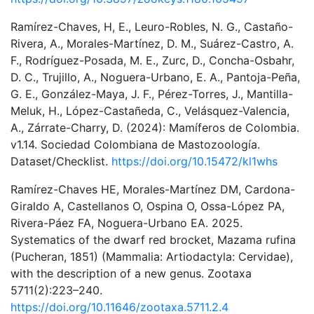
Ramírez-Chaves, H, E., Leuro-Robles, N. G., Castaño-
Rivera, A., Morales-Martínez, D. M., Suárez-Castro, A.
F., Rodríguez-Posada, M. E., Zurc, D., Concha-Osbahr,
D. C., Trujillo, A., Noguera-Urbano, E. A., Pantoja-Peña,
G. E., González-Maya, J. F., Pérez-Torres, J., Mantilla-
Meluk, H., López-Castañeda, C., Velásquez-Valencia,
A., Zárrate-Charry, D. (2024): Mamíferos de Colombia.
v1.14. Sociedad Colombiana de Mastozoología.
Dataset/Checklist.
https://doi.org/10.15472/kl1whs
Ramírez-Chaves HE, Morales-Martínez DM, Cardona-
Giraldo A, Castellanos O, Ospina O, Ossa-López PA,
Rivera-Páez FA, Noguera-Urbano EA. 2025.
Systematics of the dwarf red brocket, Mazama rufina
(Pucheran, 1851) (Mammalia: Artiodactyla: Cervidae),
with the description of a new genus. Zootaxa
5711(2):223–240.
https://doi.org/10.11646/zootaxa.5711.2.4