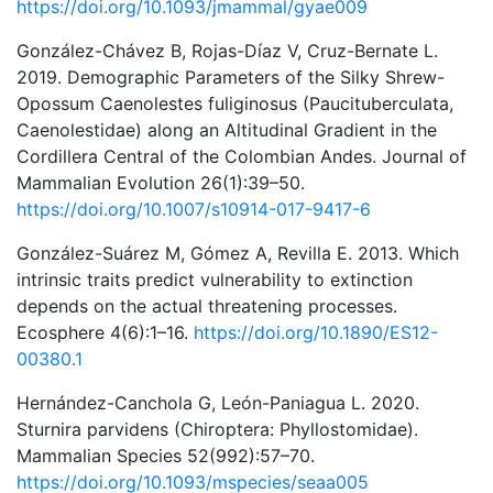
https://doi.org/10.1093/jmammal/gyae009
González-Chávez B, Rojas-Díaz V, Cruz-Bernate L.
2019. Demographic Parameters of the Silky Shrew-
Opossum Caenolestes fuliginosus (Paucituberculata,
Caenolestidae) along an Altitudinal Gradient in the
Cordillera Central of the Colombian Andes. Journal of
Mammalian Evolution 26(1):39–50.
https://doi.org/10.1007/s10914-017-9417-6
González-Suárez M, Gómez A, Revilla E. 2013. Which
intrinsic traits predict vulnerability to extinction
depends on the actual threatening processes.
Ecosphere 4(6):1–16.
https://doi.org/10.1890/ES12-
00380.1
Hernández-Canchola G, León-Paniagua L. 2020.
Sturnira parvidens (Chiroptera: Phyllostomidae).
Mammalian Species 52(992):57–70.
https://doi.org/10.1093/mspecies/seaa005