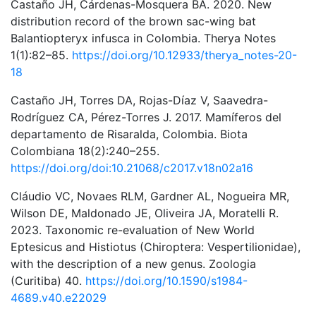
Castaño JH, Cárdenas-Mosquera BA. 2020. New
distribution record of the brown sac-wing bat
Balantiopteryx infusca in Colombia. Therya Notes
1(1):82–85.
https://doi.org/10.12933/therya_notes-20-
18
Castaño JH, Torres DA, Rojas-Díaz V, Saavedra-
Rodríguez CA, Pérez-Torres J. 2017. Mamíferos del
departamento de Risaralda, Colombia. Biota
Colombiana 18(2):240–255.
https://doi.org/doi:10.21068/c2017.v18n02a16
Cláudio VC, Novaes RLM, Gardner AL, Nogueira MR,
Wilson DE, Maldonado JE, Oliveira JA, Moratelli R.
2023. Taxonomic re-evaluation of New World
Eptesicus and Histiotus (Chiroptera: Vespertilionidae),
with the description of a new genus. Zoologia
(Curitiba) 40.
https://doi.org/10.1590/s1984-
4689.v40.e22029