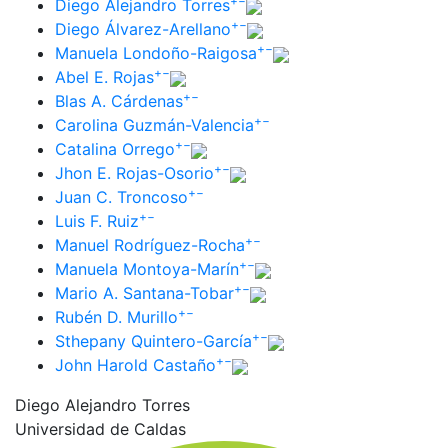
+
−
Diego Alejandro Torres
+
−
Diego Álvarez-Arellano
+
−
Manuela Londoño-Raigosa
+
−
Abel E. Rojas
+
−
Blas A. Cárdenas
+
−
Carolina Guzmán-Valencia
+
−
Catalina Orrego
+
−
Jhon E. Rojas-Osorio
+
−
Juan C. Troncoso
+
−
Luis F. Ruiz
+
−
Manuel Rodríguez-Rocha
+
−
Manuela Montoya-Marín
+
−
Mario A. Santana-Tobar
+
−
Rubén D. Murillo
+
−
Sthepany Quintero-García
+
−
John Harold Castaño
Diego Alejandro Torres
Universidad de Caldas