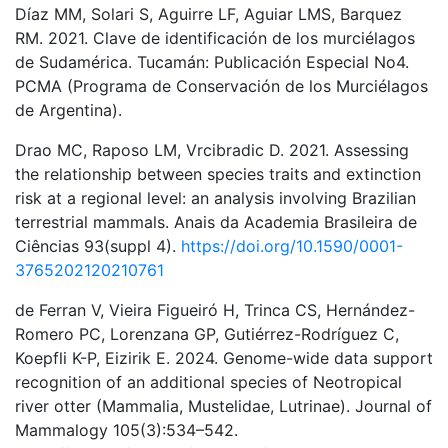
Díaz MM, Solari S, Aguirre LF, Aguiar LMS, Barquez
RM. 2021. Clave de identificación de los murciélagos
de Sudamérica. Tucamán: Publicación Especial No4.
PCMA (Programa de Conservación de los Murciélagos
de Argentina).
Drao MC, Raposo LM, Vrcibradic D. 2021. Assessing
the relationship between species traits and extinction
risk at a regional level: an analysis involving Brazilian
terrestrial mammals. Anais da Academia Brasileira de
Ciências 93(suppl 4).
https://doi.org/10.1590/0001-
3765202120210761
de Ferran V, Vieira Figueiró H, Trinca CS, Hernández-
Romero PC, Lorenzana GP, Gutiérrez-Rodríguez C,
Koepfli K-P, Eizirik E. 2024. Genome-wide data support
recognition of an additional species of Neotropical
river otter (Mammalia, Mustelidae, Lutrinae). Journal of
Mammalogy 105(3):534–542.