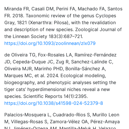
Miranda FR, Casali DM, Perini FA, Machado FA, Santos
FR. 2018. Taxonomic review of the genus Cyclopes
Gray, 1821 (Xenarthra: Pilosa), with the revalidation
and description of new species. Zoological Journal of
the Linnean Society 183(3):687–721.
https://doi.org/10.1093/zoolinnean/zlx079
de Oliveira TG, Fox-Rosales LA, Ramírez-Fernández
JD, Cepeda-Duque JC, Zug R, Sanchez-Lalinde C,
Oliveira MJR, Marinho PHD, Bonilla-Sánchez A,
Marques MC, et al. 2024. Ecological modeling,
biogeography, and phenotypic analyses setting the
tiger cats’ hyperdimensional niches reveal a new
species. Scientific Reports 14(1):2395.
https://doi.org/10.1038/s41598-024-52379-8
Palacios-Mosquera L, Cuadrado-Rios S, Murillo Leon
M, Villegas-Rosas S, Zamora-Vélez OA, Pérez-Amaya
NJ, Jiménez-Ortega AM, Mantilla-Meluk H, Velazco