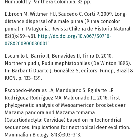
Humboldt y Panthera Colombia. 32 pp.
Elbroch M, Wittmer HU, Saucedo C, Corti P. 2009. Long-
distance dispersal of a male puma (Puma concolor
puma) in Patagonia. Revista Chilena de Historia Natural.
82(3):459–461.
http://dx.doi.org/10.4067/S0716-
078X2009000300011
Escamilo L, Barrio JJ, Benavides JJ, Tirira D. 2010.
Northern pudu, Pudu mephistophiles (De Winton 1896).
In: Barbanti Duarte J, González S, editors. Funep, Brazil &
IUCN. p. 133–139.
Escobedo-Morales LA, Mandujano S, Eguiarte LE,
Rodríguez-Rodríguez MA, Maldonado JE. 2016. First
phylogenetic analysis of Mesoamerican brocket deer
Mazama pandora and Mazama temama
(Cetartiodactyla: Cervidae) based on mitochondrial
sequences: implications for neotropical deer evolution.
Mammalian Biology. 81(3):303–313.