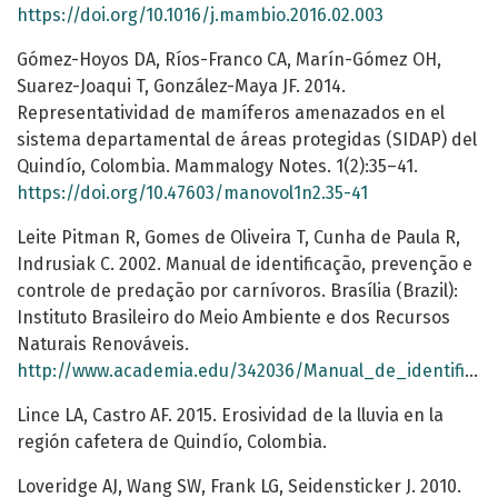
https://doi.org/10.1016/j.mambio.2016.02.003
Gómez-Hoyos DA, Ríos-Franco CA, Marín-Gómez OH,
Suarez-Joaqui T, González-Maya JF. 2014.
Representatividad de mamíferos amenazados en el
sistema departamental de áreas protegidas (SIDAP) del
Quindío, Colombia. Mammalogy Notes. 1(2):35–41.
https://doi.org/10.47603/manovol1n2.35-41
Leite Pitman R, Gomes de Oliveira T, Cunha de Paula R,
Indrusiak C. 2002. Manual de identificação, prevenção e
controle de predação por carnívoros. Brasília (Brazil):
Instituto Brasileiro do Meio Ambiente e dos Recursos
Naturais Renováveis.
http://www.academia.edu/342036/Manual_de_identificacao_prevencao_e_controle_de_predacao_por_carnivoros
Lince LA, Castro AF. 2015. Erosividad de la lluvia en la
región cafetera de Quindío, Colombia.
Loveridge AJ, Wang SW, Frank LG, Seidensticker J. 2010.