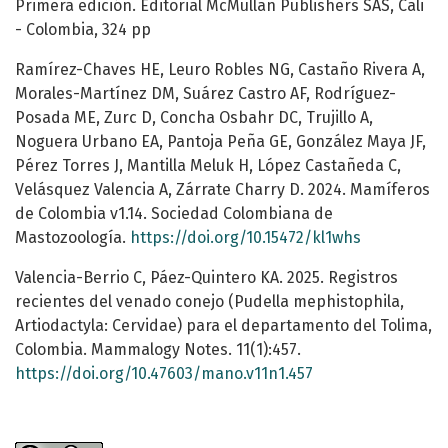
Primera edición. Editorial McMullan Publishers SAS, Cali
- Colombia, 324 pp
Ramírez-Chaves HE, Leuro Robles NG, Castaño Rivera A,
Morales-Martínez DM, Suárez Castro AF, Rodríguez-
Posada ME, Zurc D, Concha Osbahr DC, Trujillo A,
Noguera Urbano EA, Pantoja Peña GE, González Maya JF,
Pérez Torres J, Mantilla Meluk H, López Castañeda C,
Velásquez Valencia A, Zárrate Charry D. 2024. Mamíferos
de Colombia v1.14. Sociedad Colombiana de
Mastozoología.
https://doi.org/10.15472/kl1whs
Valencia-Berrio C, Páez-Quintero KA. 2025. Registros
recientes del venado conejo (Pudella mephistophila,
Artiodactyla: Cervidae) para el departamento del Tolima,
Colombia. Mammalogy Notes. 11(1):457.
https://doi.org/10.47603/mano.v11n1.457