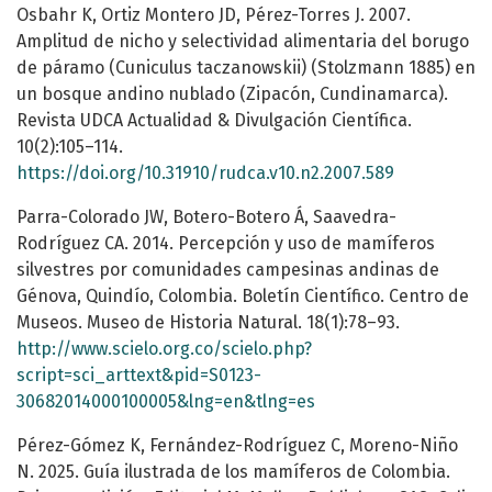
Osbahr K, Ortiz Montero JD, Pérez-Torres J. 2007.
Amplitud de nicho y selectividad alimentaria del borugo
de páramo (Cuniculus taczanowskii) (Stolzmann 1885) en
un bosque andino nublado (Zipacón, Cundinamarca).
Revista UDCA Actualidad & Divulgación Científica.
10(2):105–114.
https://doi.org/10.31910/rudca.v10.n2.2007.589
Parra-Colorado JW, Botero-Botero Á, Saavedra-
Rodríguez CA. 2014. Percepción y uso de mamíferos
silvestres por comunidades campesinas andinas de
Génova, Quindío, Colombia. Boletín Científico. Centro de
Museos. Museo de Historia Natural. 18(1):78–93.
http://www.scielo.org.co/scielo.php?
script=sci_arttext&pid=S0123-
30682014000100005&lng=en&tlng=es
Pérez-Gómez K, Fernández-Rodríguez C, Moreno-Niño
N. 2025. Guía ilustrada de los mamíferos de Colombia.