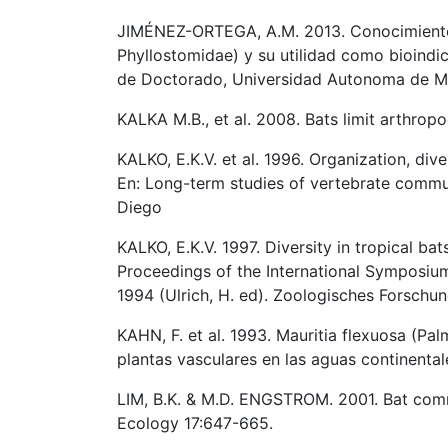
JIMÉNEZ-ORTEGA, A.M. 2013. Conocimiento 
Phyllostomidae) y su utilidad como bioindi
de Doctorado, Universidad Autonoma de M
KALKA M.B., et al. 2008. Bats limit arthropo
KALKO, E.K.V. et al. 1996. Organization, di
En: Long-term studies of vertebrate commun
Diego
KALKO, E.K.V. 1997. Diversity in tropical ba
Proceedings of the International Symposium
1994 (Ulrich, H. ed). Zoologisches Forschu
KAHN, F. et al. 1993. Mauritia flexuosa (Pa
plantas vasculares en las aguas continentales
LIM, B.K. & M.D. ENGSTROM. 2001. Bat comm
Ecology 17:647-665.