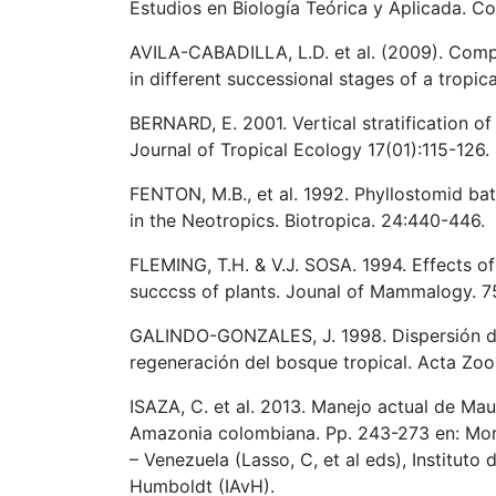
Estudios en Biología Teórica y Aplicada. C
AVILA-CABADILLA, L.D. et al. (2009). Compo
in different successional stages of a trop
BERNARD, E. 2001. Vertical stratification o
Journal of Tropical Ecology 17(01):115-126.
FENTON, M.B., et al. 1992. Phyllostomid bat
in the Neotropics. Biotropica. 24:440-446.
FLEMING, T.H. & V.J. SOSA. 1994. Effects o
succcss of plants. Jounal of Mammalogy. 7
GALINDO-GONZALES, J. 1998. Dispersión de 
regeneración del bosque tropical. Acta Zoo
ISAZA, C. et al. 2013. Manejo actual de Maur
Amazonia colombiana. Pp. 243-273 en: Mor
– Venezuela (Lasso, C, et al eds), Institut
Humboldt (IAvH).