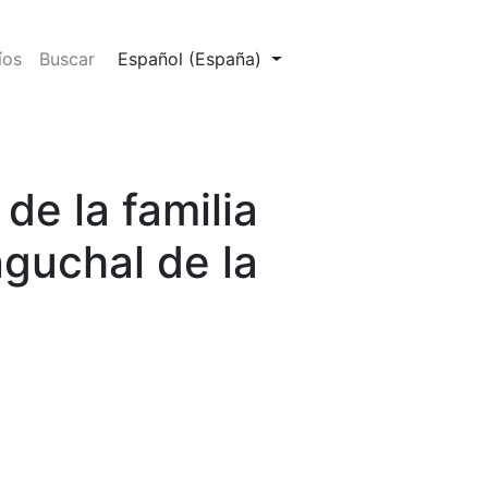
l de la Amazonía colombiana
Cambiar el idioma. El actual es:
íos
Buscar
Español (España)
de la familia
guchal de la