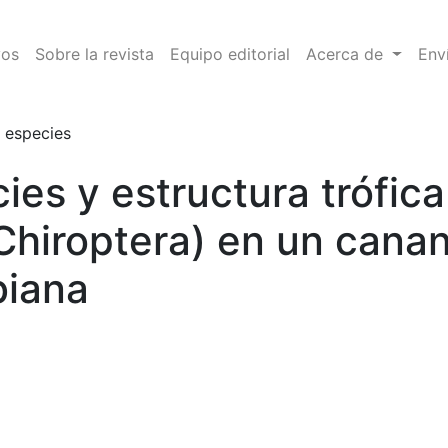
e la familia Phyllostomidae (Chiroptera) en un canangucha
vos
Sobre la revista
Equipo editorial
Acerca de
Env
e especies
es y estructura trófica 
Chiroptera) en un canan
biana