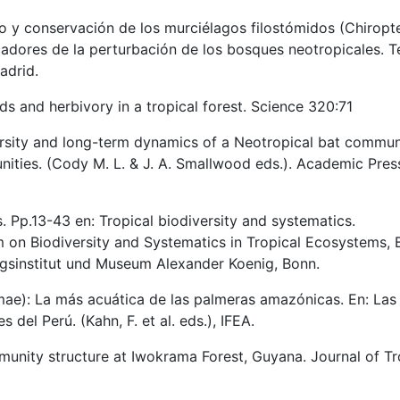
y conservación de los murciélagos filostómidos (Chiropte
cadores de la perturbación de los bosques neotropicales. T
adrid.
ds and herbivory in a tropical forest. Science 320:71
versity and long-term dynamics of a Neotropical bat commun
ities. (Cody M. L. & J. A. Smallwood eds.). Academic Pres
ts. Pp.13-43 en: Tropical biodiversity and systematics.
 on Biodiversity and Systematics in Tropical Ecosystems,
ngsinstitut und Museum Alexander Koenig, Bonn.
lmae): La más acuática de las palmeras amazónicas. En: Las
 del Perú. (Kahn, F. et al. eds.), IFEA.
unity structure at Iwokrama Forest, Guyana. Journal of Tr