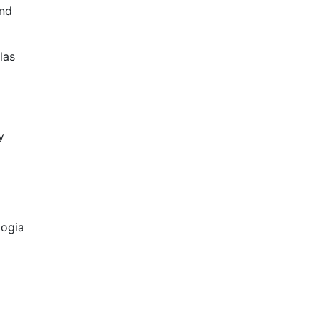
and
las
y
logia