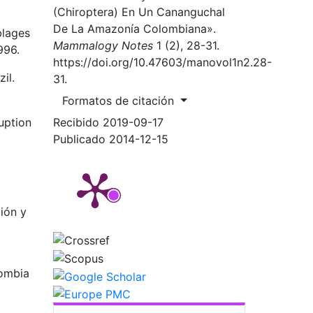
(Chiroptera) En Un Cananguchal
De La Amazonía Colombiana».
blages
Mammalogy Notes
1 (2), 28-31.
996.
https://doi.org/10.47603/manovol1n2.28-
il.
31.
Formatos de citación
Recibido 2019-09-17
uption
Publicado 2014-12-15
ión y
lombia