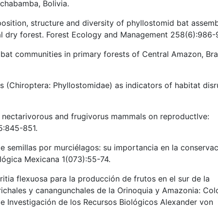
ochabamba, Bolivia.
sition, structure and diversity of phyllostomid bat assem
ical dry forest. Forest Ecology and Management 258(6):986-
f bat communities in primary forests of Central Amazon, Braz
s (Chiroptera: Phyllostomidae) as indicators of habitat disr
f nectarivorous and frugivorus mammals on reproductlve:
5:845-851.
semillas por murciélagos: su importancia en la conservac
lógica Mexicana 1(073):55-74.
itia flexuosa para la producción de frutos en el sur de la
ichales y canangunchales de la Orinoquia y Amazonia: Co
o de Investigación de los Recursos Biológicos Alexander von