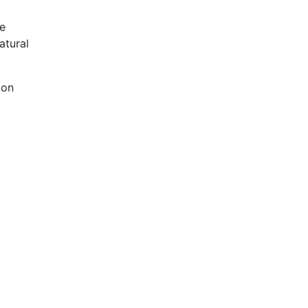
se
atural
 on