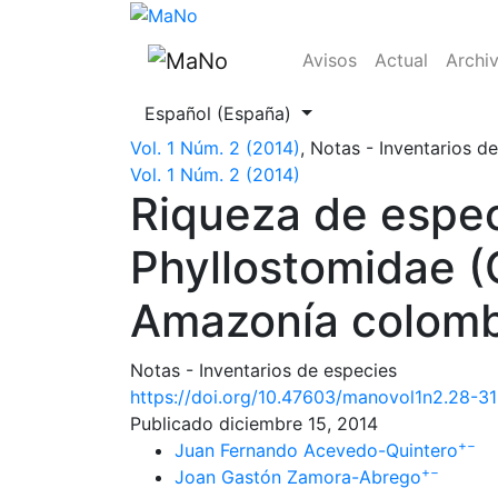
Riqueza de especies y estructura trófica d
Avisos
Actual
Archi
Cambiar el idioma. El actual es:
Español (España)
Vol. 1 Núm. 2 (2014)
,
Notas - Inventarios d
Vol. 1 Núm. 2 (2014)
Riqueza de especi
Phyllostomidae (
Amazonía colom
Notas - Inventarios de especies
https://doi.org/10.47603/manovol1n2.28-31
Publicado diciembre 15, 2014
+
−
Juan Fernando Acevedo-Quintero
+
−
Joan Gastón Zamora-Abrego