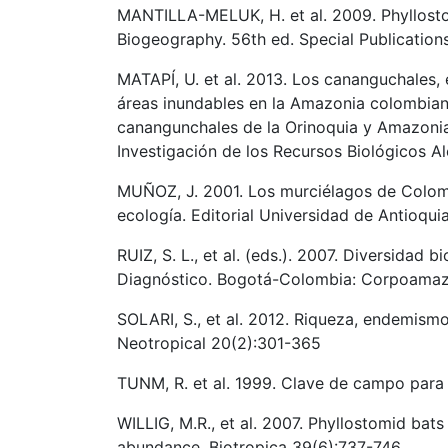
MANTILLA-MELUK, H. et al. 2009. Phyllosto
Biogeography. 56th ed. Special Publication
MATAPÍ, U. et al. 2013. Los cananguchales, 
áreas inundables en la Amazonia colombian
canangunchales de la Orinoquia y Amazonia: 
Investigación de los Recursos Biológicos A
MUÑOZ, J. 2001. Los murciélagos de Colombia
ecología. Editorial Universidad de Antioquia
RUIZ, S. L., et al. (eds.). 2007. Diversidad 
Diagnóstico. Bogotá-Colombia: Corpoamazon
SOLARI, S., et al. 2012. Riqueza, endemis
Neotropical 20(2):301-365
TUNM, R. et al. 1999. Clave de campo para 
WILLIG, M.R., et al. 2007. Phyllostomid bats
abundance. Biotropica 39(6):737-746.