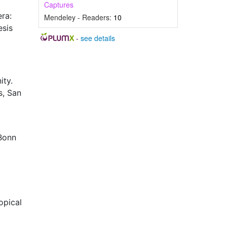
Captures
ra:
Mendeley - Readers:
10
esis
-
see details
ity.
s, San
 Bonn
opical