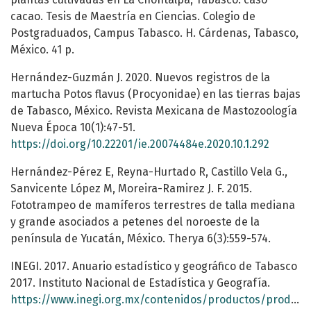
cacao. Tesis de Maestría en Ciencias. Colegio de
Postgraduados, Campus Tabasco. H. Cárdenas, Tabasco,
México. 41 p.
Hernández-Guzmán J. 2020. Nuevos registros de la
martucha Potos flavus (Procyonidae) en las tierras bajas
de Tabasco, México. Revista Mexicana de Mastozoología
Nueva Época 10(1):47-51.
https://doi.org/10.22201/ie.20074484e.2020.10.1.292
Hernández-Pérez E, Reyna-Hurtado R, Castillo Vela G.,
Sanvicente López M, Moreira-Ramirez J. F. 2015.
Fototrampeo de mamíferos terrestres de talla mediana
y grande asociados a petenes del noroeste de la
península de Yucatán, México. Therya 6(3):559-574.
INEGI. 2017. Anuario estadístico y geográfico de Tabasco
2017. Instituto Nacional de Estadística y Geografía.
https://www.inegi.org.mx/contenidos/productos/prod_serv/contenidos/espanol/bvinegi/productos/nueva_estruc/anuarios_2017/702825095123.pdf