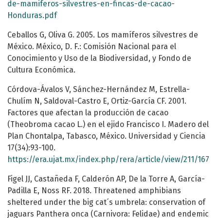
de-mamiferos-silvestres-en-fincas-de-cacao-
Honduras.pdf
Ceballos G, Oliva G. 2005. Los mamíferos silvestres de
México. México, D. F.: Comisión Nacional para el
Conocimiento y Uso de la Biodiversidad, y Fondo de
Cultura Económica.
Córdova-Ávalos V, Sánchez-Hernández M, Estrella-
Chulím N, Saldoval-Castro E, Ortiz-García CF. 2001.
Factores que afectan la producción de cacao
(Theobroma cacao L.) en el ejido Francisco I. Madero del
Plan Chontalpa, Tabasco, México. Universidad y Ciencia
17(34):93-100.
https://era.ujat.mx/index.php/rera/article/view/211/167
Figel JJ, Castañeda F, Calderón AP, De la Torre A, García-
Padilla E, Noss RF. 2018. Threatened amphibians
sheltered under the big cat´s umbrela: conservation of
jaguars Panthera onca (Carnivora: Felidae) and endemic