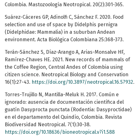
Colombia. Mastozoología Neotropical. 20(2):301-365.
Suárez-Cáceres GP, Adinolfi C, Sánchez F. 2020. Food
selection and use of space by Didelphis pernigra
(Didelphidae: Mammalia) in a suburban Andean
environment. Acta Biológica Colombiana 25:368-373.
Terán-Sánchez S, Díaz-Arango A, Arias-Monsalve HF,
Ramírez-Chaves HE. 2021. New records of mammals of
the Coffee Region, Central Andes of Colombia using
citizen science. Neotropical Biology and Conservation
16(1):27-43.
https://doi.org/10.3897/neotropical.16.57932
.
Torres-Trujillo N, Mantilla-Meluk H. 2017. Común e
ignorado: ausencia de documentación científica del
guatín Dasyprocta punctata (Rodentia: Dasyproctidae)
en el departamento del Quindío, Colombia. Revista
Biodiversidad Neotropical. 7(1):30-38.
https://doi.org/10.18636/bioneotropical.v7i1.588