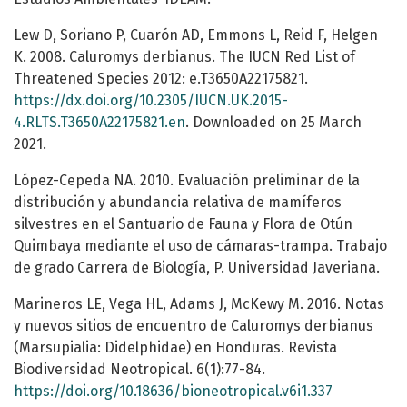
Lew D, Soriano P, Cuarón AD, Emmons L, Reid F, Helgen
K. 2008. Caluromys derbianus. The IUCN Red List of
Threatened Species 2012: e.T3650A22175821.
https://dx.doi.org/10.2305/IUCN.UK.2015-
4.RLTS.T3650A22175821.en
. Downloaded on 25 March
2021.
López-Cepeda NA. 2010. Evaluación preliminar de la
distribución y abundancia relativa de mamíferos
silvestres en el Santuario de Fauna y Flora de Otún
Quimbaya mediante el uso de cámaras-trampa. Trabajo
de grado Carrera de Biología, P. Universidad Javeriana.
Marineros LE, Vega HL, Adams J, McKewy M. 2016. Notas
y nuevos sitios de encuentro de Caluromys derbianus
(Marsupialia: Didelphidae) en Honduras. Revista
Biodiversidad Neotropical. 6(1):77-84.
https://doi.org/10.18636/bioneotropical.v6i1.337