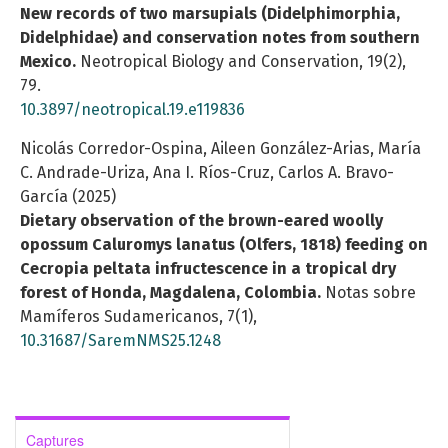
New records of two marsupials (Didelphimorphia,
Didelphidae) and conservation notes from southern
Mexico.
Neotropical Biology and Conservation,
19
(2),
79.
10.3897/neotropical.19.e119836
Nicolás Corredor-Ospina, Aileen González-Arias, María
C. Andrade-Uriza, Ana I. Ríos-Cruz, Carlos A. Bravo-
García (2025)
Dietary observation of the brown-eared woolly
opossum Caluromys lanatus (Olfers, 1818) feeding on
Cecropia peltata infructescence in a tropical dry
forest of Honda, Magdalena, Colombia.
Notas sobre
Mamíferos Sudamericanos,
7
(1),
10.31687/SaremNMS25.1248
Captures