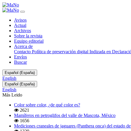
Mamíferos,
historia
natural
Avisos
y
Actual
colecciones
Archivos
Sobre la revista
Equipo editorial
Acerca de
Contacto
Política de preservación digital
Indizada en
Declaraci
Envíos
Buscar
Cambiar
Español (España)
el
English
idioma.
Cambiar
Español (España)
El
el
English
actual
idioma.
es:
Más Leido
El
actual
Color sobre color, ¿de qué color es?
es:
2621
Mamíferos en petroglifos del valle de Mascota, México
1656
Mediciones craneales de jaguares (Panthera onca) del estado 