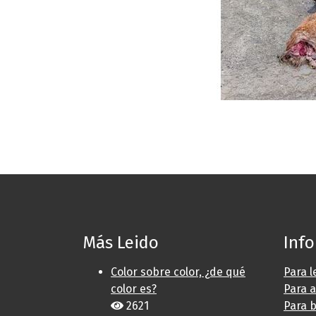
Más Leido
Inf
Color sobre color, ¿de qué
Para l
color es?
Para 
2621
Para b