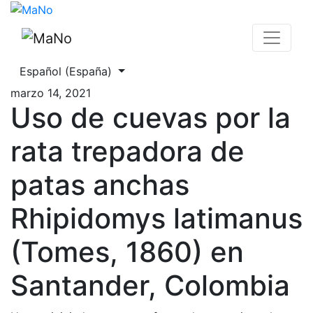
Uso de cuevas por la rata trepadora de patas anchas Rh
Cambiar el idioma. El actual es:
Español (España)
marzo 14, 2021
Uso de cuevas por la
rata trepadora de
patas anchas
Rhipidomys latimanus
(Tomes, 1860) en
Santander, Colombia