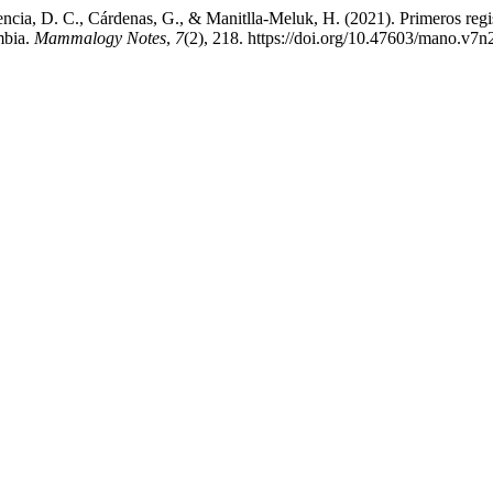
encia, D. C., Cárdenas, G., & Manitlla-Meluk, H. (2021). Primeros reg
mbia.
Mammalogy Notes
,
7
(2), 218. https://doi.org/10.47603/mano.v7n