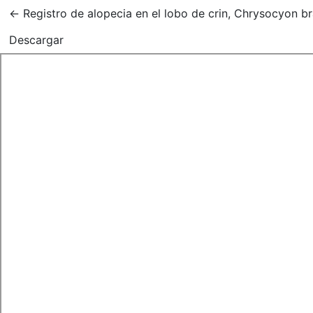
Volver a los detalles del artículo
←
Registro de alopecia en el lobo de crin, Chrysocyon brac
Descargar