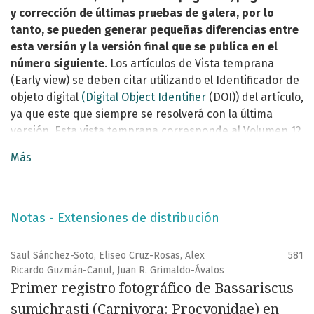
y corrección de últimas pruebas de galera, por lo
tanto, se pueden generar pequeñas diferencias entre
esta versión y la versión final que se publica en el
número siguiente
. Los artículos de Vista temprana
(Early view) se deben citar utilizando el Identificador de
objeto digital
(Digital Object Identifier
(DOI)) del artículo,
ya que este que siempre se resolverá con la última
versión. Esta vista temprana corresponde al Volumen 12
Número 2 del 2026.
Más
La portada de este número es una fotografia de un
Potos flavus
tomada por Abelardo R. Bolaños
Notas - Extensiones de distribución
Saul Sánchez-Soto, Eliseo Cruz-Rosas, Alex
581
Ricardo Guzmán-Canul, Juan R. Grimaldo-Ávalos
Primer registro fotográfico de Bassariscus
sumichrasti (Carnivora: Procyonidae) en